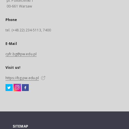
pl. Politechniki 1
00-661 Warsaw
Phone
tel. (+48 22) 234-5113, 7400
E-Mail
cyfr.bg@pw.edu.pl
Visit us!
https://bg.pw.edu.pl
SITEMAP