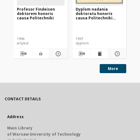
Profesor Findeisen
Dyplom nadania
Re
doktorem honoris
doktoratu honoris
causa Politechniki
causa Politechniki
Gdańskiej prof.
Władysławowi
Br
Findeisenowi
1996
1997
199
artykuł
dyplom
art
More
CONTACT DETAILS
Address
Main Library
of Warsaw University of Technology