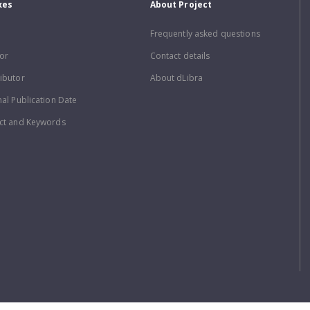
xes
About Project
Frequently asked questions
or
Contact details
ibutor
About dLibra
nal Publication Date
ct and Keywords