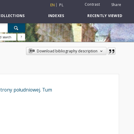
Contrast
Share
EN
PL
COLLECTIONS
INDEXES
RECENTLY VIEWED
d search
?
Download bibliography description
 strony południowej. Tum