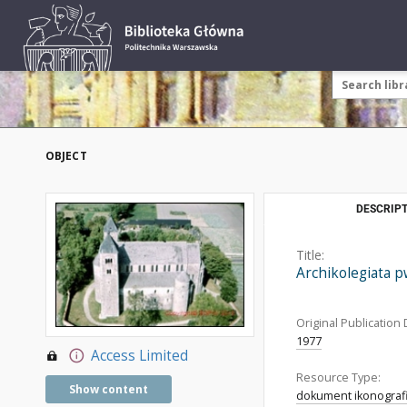
OBJECT
DESCRIPT
Title:
Archikolegiata p
Original Publication 
1977
Access Limited
Resource Type:
Show content
dokument ikonograf