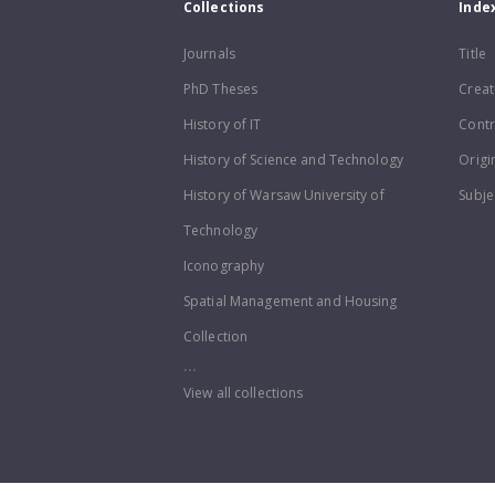
Collections
Inde
Journals
Title
PhD Theses
Creat
History of IT
Contr
History of Science and Technology
Origi
History of Warsaw University of
Subje
Technology
Iconography
Spatial Management and Housing
Collection
...
View all collections