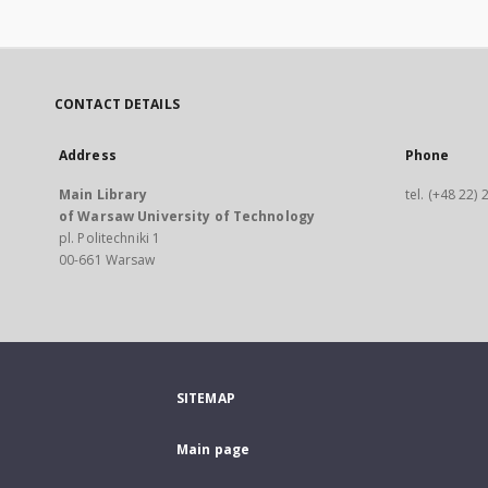
CONTACT DETAILS
Address
Phone
Main Library
tel. (+48 22)
of Warsaw University of Technology
pl. Politechniki 1
00-661 Warsaw
SITEMAP
Main page