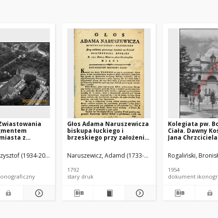
 Zwiastowania
Głos Adama Naruszewicza
Kolegiata pw. B
agmentem
biskupa łuckiego i
Ciała. Dawny Koś
miasta z
brzeskiego przy założeniu
Jana Chrzciciela 
w. św. Piotra i
pierwszego kamienia na
Ewangelisty. Fa
ok lotniczy od
Kościół Opatrznosci
Fragment. Jaro
rzysztof (1934-2014).
Naruszewicz, Adamd (1733-1796)
Rogaliński, Bronis
udniowo-
Boskiey r. 1792 dnia 3 maia
, Pułtusk
na placu Uiazdowskim
1792
1954
miany
onograficzny
stary druk
dokument ikonogr