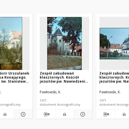
ióstr Urszulanek
Zespół zabudowań
Zespół zabudo
sa Konającego.
klasztornych. Kościół
klasztornych. K
. św. Stanisława.
jezuitów pw. Nawiedzenia
jezuitów pw. N
cji bocznej od
Najświętszej Maryi Panny.
Najświętszej Ma
zew. Dawny
Widok apsydy od strony
Widok apsydy o
.
Pawłowski, K.
Pawłowski, K.
sztorny
parku. Kalisz
parku. Kalisz
ki. Sieradz
1971
1971
onograficzny
dokument ikonograficzny
dokument ikonogr