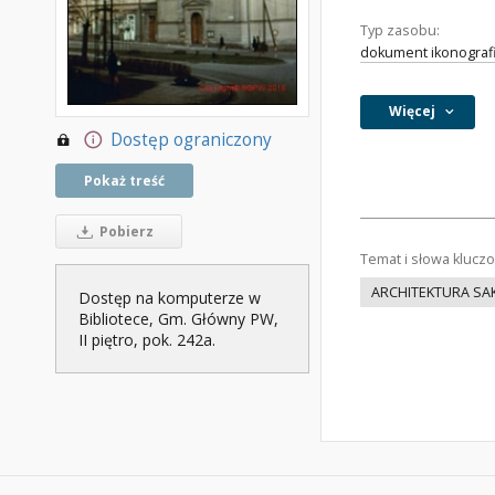
Typ zasobu:
dokument ikonograf
Więcej
Dostęp ograniczony
Pokaż treść
Pobierz
Temat i słowa klucz
ARCHITEKTURA SA
Dostęp na komputerze w
Bibliotece, Gm. Główny PW,
II piętro, pok. 242a.