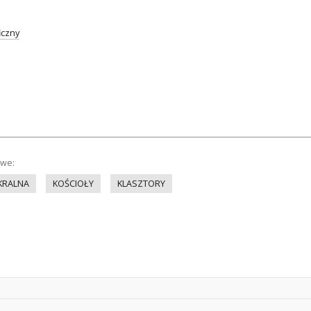
iczny
owe:
KRALNA
KOŚCIOŁY
KLASZTORY