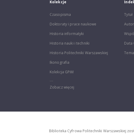
Kolekcje
Inde
Czasopisma
Tytuł
Doktoraty i prace naukowe
Autor
Historia informatyki
Wspó
Historia nauki i techniki
Data 
Historia Politechniki Warszawskiej
Temat
Ikonografia
Kolekcja GPiM
...
Zobacz więcej
Biblioteka Cyfrowa Politechniki Warszawskiej zo