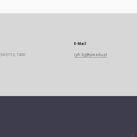
E-Mail
 234-5113, 7400
cyfr.bg@pw.edu.pl