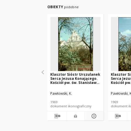
OBIEKTY
podobne
Klasztor Sióstr Urszulanek
Klasztor S
Serca Jezusa Konającego.
Serca Jezu
Kościół pw. św. Stanisława.
Kościół pw
Widok od strony
Widok elew
ogrodzenia i wśród drzew.
strony dr
Pawłowski, K.
Pawłowski, K
Dawny zespół klasztorny
zespół kla
dominikański. Sieradz
dominikańs
1969
1969
dokument ikonograficzny
dokument ik