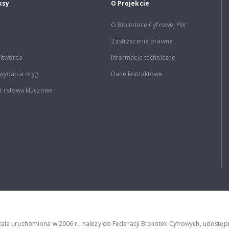
ksy
O Projekcie
O Bibliotece Cyfrowej PW
Zastrzeżenia prawne
łtwórca
Informacje techniczne
wydania oryg.
Dane kontaktowe
 i słowa kluczowe
stała uruchomiona w 2006 r., należy do Federacji Bibliotek Cyfrowych, udost