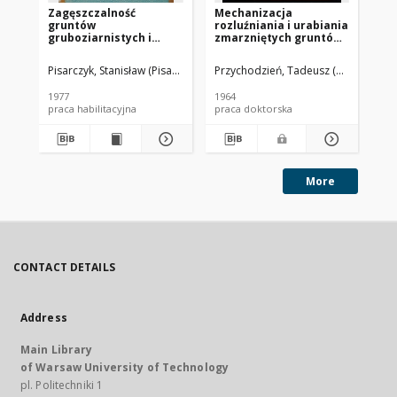
Zagęszczalność
Mechanizacja
Pr
gruntów
rozluźniania i urabiania
gr
gruboziarnistych i
zmarzniętych gruntów
ko
kamienistych
w warunkach
ek
klimatycznych Polski :
st
Pisarczyk, Stanisław (Pisarczyk, Stanisław Jan 1937- )
Przychodzień, Tadeusz (1930- )
Dyże
Bro
dysertacja doktorska
mi
1977
1964
196
praca habilitacyjna
praca doktorska
ma
More
CONTACT DETAILS
Address
Main Library
of Warsaw University of Technology
pl. Politechniki 1