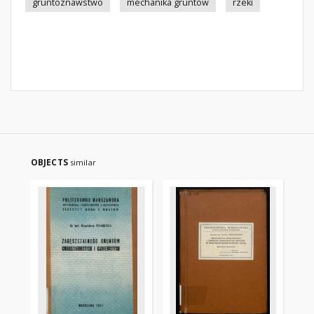
gruntoznawstwo
mechanika gruntów
rzeki
OBJECTS
similar