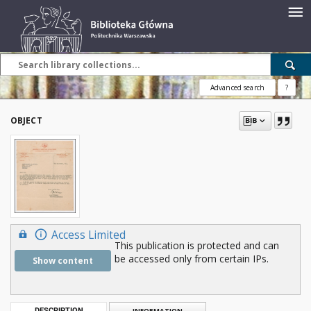
Advanced search
?
OBJECT
Access Limited
This publication is protected and can
be accessed only from certain IPs.
Show content
DESCRIPTION
INFORMATION