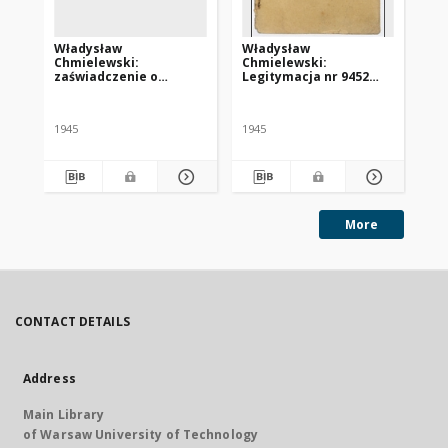
Władysław
Władysław
Ka
Chmielewski:
Chmielewski:
le
zaświadczenie o
Legitymacja nr 9452
HI
konieczności poddania
Centralnego Komitetu
za
się leczeniu w klinice w
Polskiego we Freiburgu
„S
Tybindze
1945
1945
More
CONTACT DETAILS
Address
Main Library
of Warsaw University of Technology