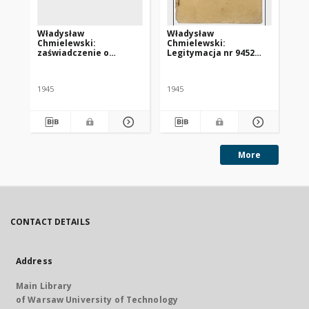
Władysław
Władysław
Ka
Chmielewski:
Chmielewski:
le
zaświadczenie o
Legitymacja nr 9452
HI
konieczności poddania
Centralnego Komitetu
za
się leczeniu w klinice w
Polskiego we Freiburgu
„S
Tybindze
1945
1945
More
CONTACT DETAILS
Address
Main Library
of Warsaw University of Technology