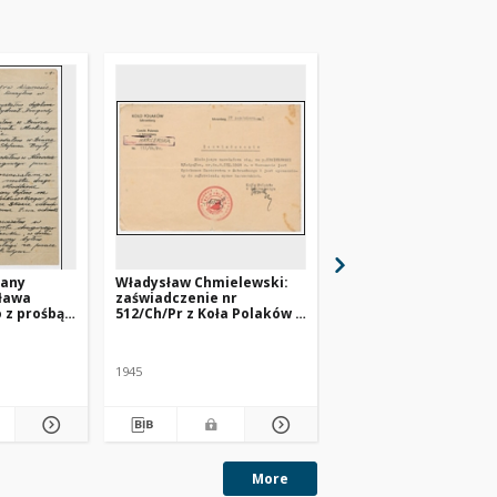
sany
Władysław Chmielewski:
Władysław Chmielews
sława
zaświadczenie nr
Legitymacja nr 232
 z prośbą o
512/Ch/Pr z Koła Polaków w
Komitetu Polskiego 
Schrambergu
Schrambergu
kich w
1945
1945
More