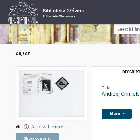
OBJECT
DESCRIPT
Title:
Andrzej Chmielew
More
Access Limited
Show content