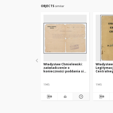
OBJECTS
similar
Władysław Chmielewski:
Władysław
zaświadczenie o
Legitymacj
konieczności poddania się
Centralne
leczeniu w klinice w
Polskiego 
Tybindze
1945
1945