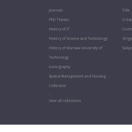
Journals
Title
PhD Theses
Creat
History of IT
Contr
History of Science and Technology
Origi
History of Warsaw University of
Subje
Technology
Iconography
Spatial Management and Housing
Collection
...
View all collections