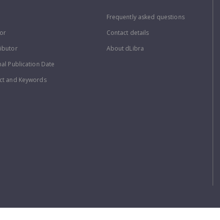
Frequently asked questions
or
Contact details
ibutor
About dLibra
nal Publication Date
ct and Keywords