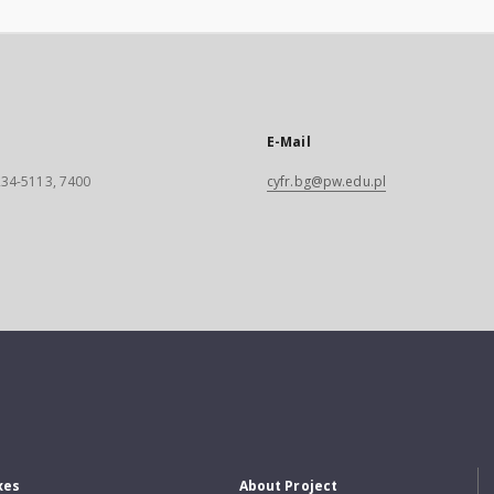
E-Mail
 234-5113, 7400
cyfr.bg@pw.edu.pl
xes
About Project