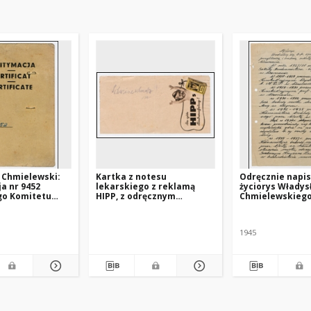
 Chmielewski:
Kartka z notesu
Odręcznie napi
a nr 9452
lekarskiego z reklamą
życiorys Włady
go Komitetu
HIPP, z odręcznym
Chmielewskiego
we Freiburgu
zapiskiem
przyjęcie do
„Schweineschmalz”
Stowarzyszenia
Techników Pols
1945
Paryżu