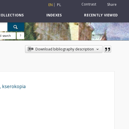
Contrast
Share
EN
PL
COLLECTIONS
INDEXES
RECENTLY VIEWED
d search
?
Download bibliography description
, kserokopia