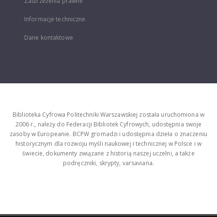
Zastrzeżenia prawne
Informacje techniczne
Dane kontaktowe
Biblioteka Cyfrowa Politechniki Warszawskiej została uruchomiona w
2006 r., należy do Federacji Bibliotek Cyfrowych, udostępnia swoje
zasoby w Europeanie. BCPW gromadzi i udostępnia dzieła o znaczeniu
historycznym dla rozwoju myśli naukowej i technicznej w Polsce i w
świecie, dokumenty związane z historią naszej uczelni, a także
podręczniki, skrypty, varsaviana.