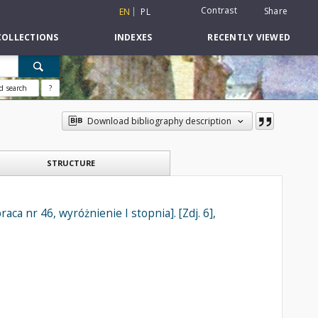
Contrast
Share
EN
PL
COLLECTIONS
INDEXES
RECENTLY VIEWED
d search
?
Download bibliography description
STRUCTURE
aca nr 46, wyróżnienie I stopnia]. [Zdj. 6],