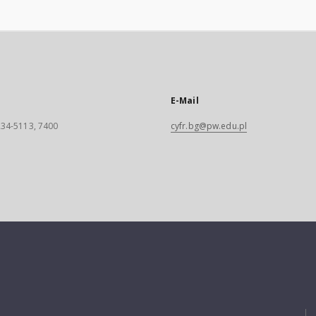
E-Mail
 234-5113, 7400
cyfr.bg@pw.edu.pl