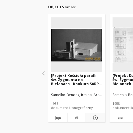
OBJECTS
similar
[Projekt Kościoła parafii
[Projekt Ko
św. Zygmunta na
św. Zygmu
Bielanach - Konkurs SARP
Bielanach 
nr 266] : [praca nr 46,
nr 266] : [p
wyróżnienie I stopnia].
wyróżnieni
Samełko-Bendek, Irmina. Architekt
Pinno, Andrze
Samełko-Ben
[Zdj. 7], [Makieta]
[Zdj. 3], [R
1958
1958
dokument ikonograficzny
dokument ik