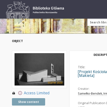
OBJECT
DESCRIPT
Title:
[Projekt Kościoła
[Makieta]
Creator:
Access Limited
Samełko-Bendek, Irm
Show content
Original Publication 