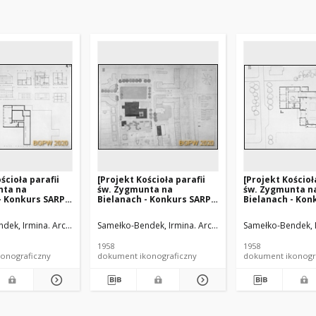
ścioła parafii
[Projekt Kościoła parafii
[Projekt Kościoł
nta na
św. Zygmunta na
św. Zygmunta n
- Konkurs SARP
Bielanach - Konkurs SARP
Bielanach - Kon
raca nr 46,
nr 266] : [praca nr 46,
nr 266] : [praca n
e I stopnia].
wyróżnienie I stopnia].
wyróżnienie I st
j (1927-2006). Architekt
dek, Irmina. Architekt
Pinno, Andrzej (1927-2006). Architekt
Samełko-Bendek, Irmina. Architekt
Pinno, Andrzej (192
Samełko-Bendek, I
zuty i elewacje]
[Zdj. 1], [Plan sytuacyjny]
[Zdj. 2], [Rzut]
1958
1958
onograficzny
dokument ikonograficzny
dokument ikonogr