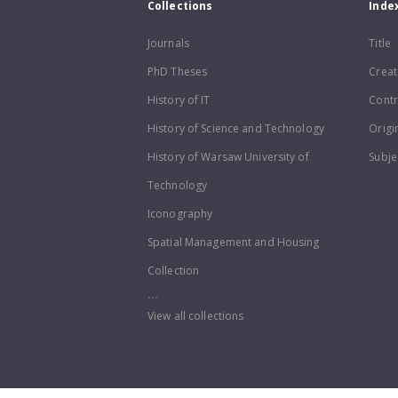
Collections
Inde
Journals
Title
PhD Theses
Creat
History of IT
Contr
History of Science and Technology
Origi
History of Warsaw University of
Subje
Technology
Iconography
Spatial Management and Housing
Collection
...
View all collections