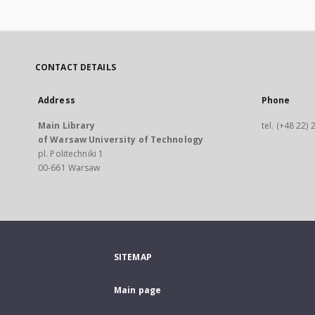
CONTACT DETAILS
Address
Phone
Main Library
tel. (+48 22)
of Warsaw University of Technology
pl. Politechniki 1
00-661 Warsaw
SITEMAP
Main page