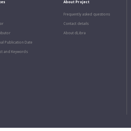
xes
About Project
Frequently asked questions
or
Contact details
ibutor
About dLibra
nal Publication Date
ct and Keywords