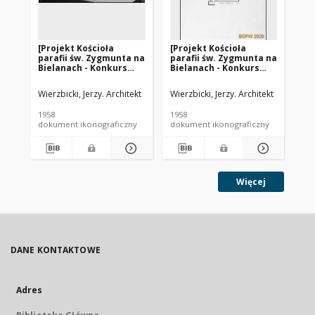
[Projekt Kościoła
[Projekt Kościoła
[P
parafii św. Zygmunta na
parafii św. Zygmunta na
pa
Bielanach - Konkurs
Bielanach - Konkurs
Bi
SARP nr 266] : [praca nr
SARP nr 266] : [praca nr
SAR
34, II nagroda]. [Zdj. 12],
34, II nagroda]. [Zdj. 3],
34,
Wierzbicki, Jerzy. Architekt
Wierzbicki, Jerzy. Architekt
Wie
[Makieta]
[Rzut podziemia i chóru
[R
kościelnego]
1958
1958
195
dokument ikonograficzny
dokument ikonograficzny
dok
Więcej
DANE KONTAKTOWE
Adres