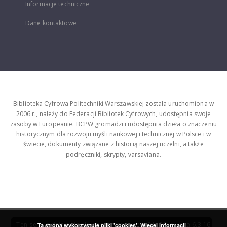
Informacje techniczne
Dane kontaktowe
Biblioteka Cyfrowa Politechniki Warszawskiej została uruchomiona w
2006 r., należy do Federacji Bibliotek Cyfrowych, udostępnia swoje
zasoby w Europeanie. BCPW gromadzi i udostępnia dzieła o znaczeniu
historycznym dla rozwoju myśli naukowej i technicznej w Polsce i w
świecie, dokumenty związane z historią naszej uczelni, a także
podręczniki, skrypty, varsaviana.
Ten serwis działa dzięki oprogramowaniu
DInGO dLibra 6.3.16
Ta strona wykorzystuje pliki 'cookies'.
Więcej informacji