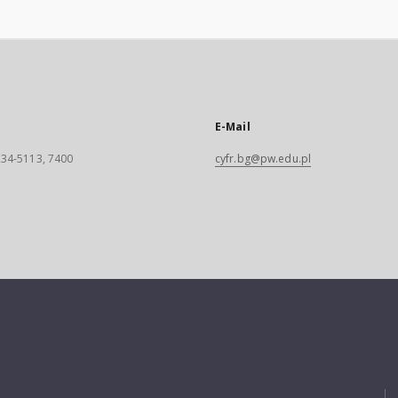
E-Mail
 234-5113, 7400
cyfr.bg@pw.edu.pl