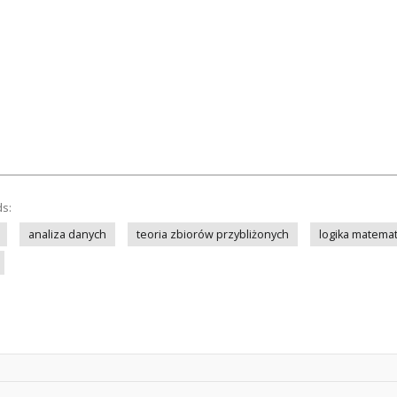
ds:
analiza danych
teoria zbiorów przybliżonych
logika matema