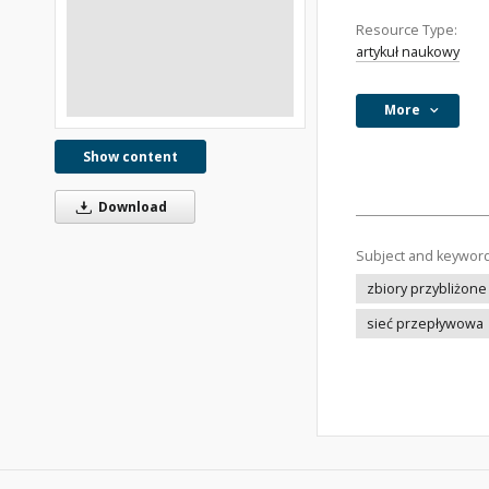
Resource Type:
artykuł naukowy
More
Show content
Download
Subject and keywor
zbiory przybliżone
sieć przepływowa