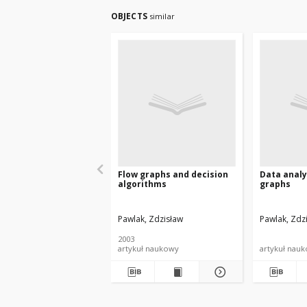
OBJECTS
similar
Flow graphs and decision
Data analy
algorithms
graphs
Pawlak, Zdzisław
Pawlak, Zdz
2003
artykuł naukowy
artykuł nau