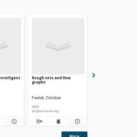
intelligent
Rough sets and flow
A primer on rough set
graphs
new approach to dra
conclusions from da
Pawlak, Zdzisław
Pawlak, Zdzisław
2005
2002
artykuł naukowy
artykuł naukowy
More