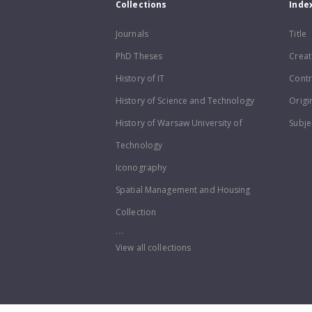
Collections
Inde
Journals
Title
PhD Theses
Creat
History of IT
Contr
History of Science and Technology
Origi
History of Warsaw University of
Subje
Technology
Iconography
Spatial Management and Housing
Collection
...
View all collections