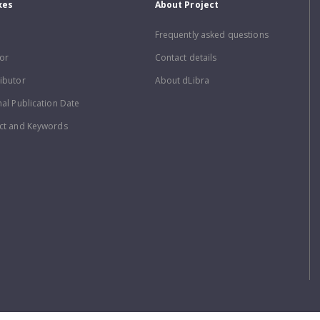
xes
About Project
Frequently asked questions
or
Contact details
ibutor
About dLibra
nal Publication Date
ct and Keywords