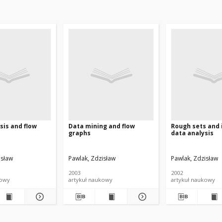
sis and flow
Data mining and flow
Rough sets and 
graphs
data analysis
isław
Pawlak, Zdzisław
Pawlak, Zdzisław
2003
2002
kowy
artykuł naukowy
artykuł naukowy