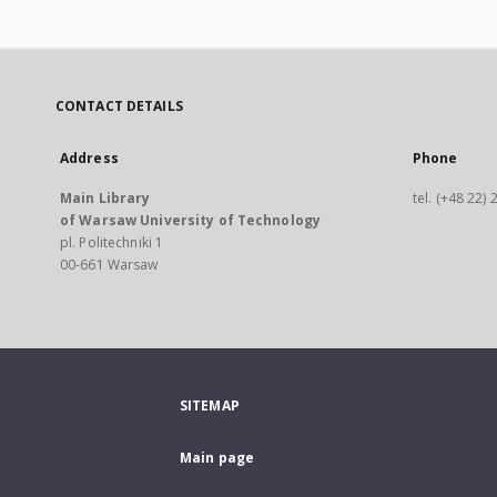
CONTACT DETAILS
Address
Phone
Main Library
tel. (+48 22)
of Warsaw University of Technology
pl. Politechniki 1
00-661 Warsaw
SITEMAP
Main page