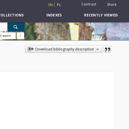
Contrast
Share
EN
PL
COLLECTIONS
INDEXES
RECENTLY VIEWED
d search
?
Download bibliography description