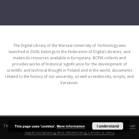
The Digital Library of the Warsaw University of Technology was
launched in 2006, belongs to the Federation of Digital Libraries, and
makes its resources available in Europeana. BCPW collects and
provides works of historical significance for the development of
scientific and technical thought in Poland and in the world, documents
related to the history of our university, as well as textbooks, scripts, and
Varsavian.
This service runs on
DInGO dLibra 6.3.16
software created by
I understand
Poznan
This page uses 'cookies'.
More information
Supercomputing and Networking Center (PSNC)