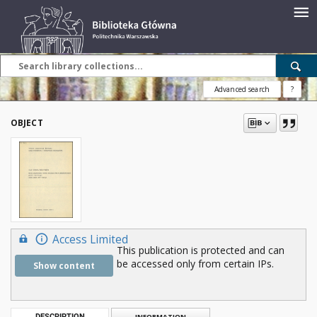
Advanced search
?
OBJECT
Access Limited
This publication is protected and can
be accessed only from certain IPs.
Show content
DESCRIPTION
INFORMATION