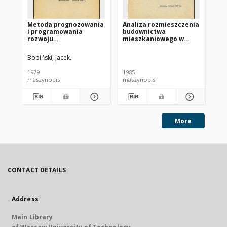
Metoda prognozowania
Analiza rozmieszczenia
An
i programowania
budownictwa
bu
rozwoju
mieszkaniowego w
mi
mieszkalnictwa w
miastach: Augustów,
mi
perspektywicznych
Ełk, Giżycko i Suwałki w
Ełk
Bobiński, Jacek.
Sta
planach regionalnych
oparciu o metodę
op
O.E.R.P.]. Etap 1,
O.E
1979
1985
198
Analiza rozmieszczenia
ro
maszynopis
maszynopis
ma
budownictwa
bu
mieszkaniowego w
mi
mieście Augustowie
mi
(komunikacja - część 2:
(z
rysunki).
More
CONTACT DETAILS
Address
Main Library