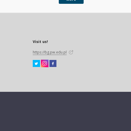
Visit us!
https://bg.pw.edu.pl