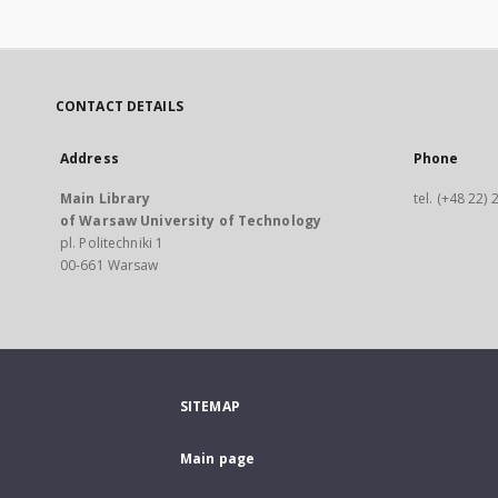
CONTACT DETAILS
Address
Phone
Main Library
tel. (+48 22)
of Warsaw University of Technology
pl. Politechniki 1
00-661 Warsaw
SITEMAP
Main page