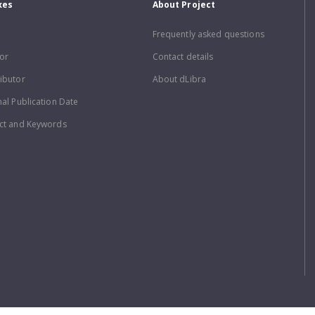
xes
About Project
Frequently asked questions
or
Contact details
ibutor
About dLibra
nal Publication Date
ct and Keywords