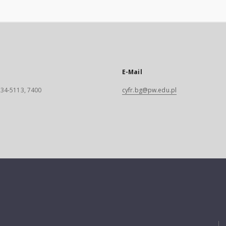
E-Mail
 234-5113, 7400
cyfr.bg@pw.edu.pl