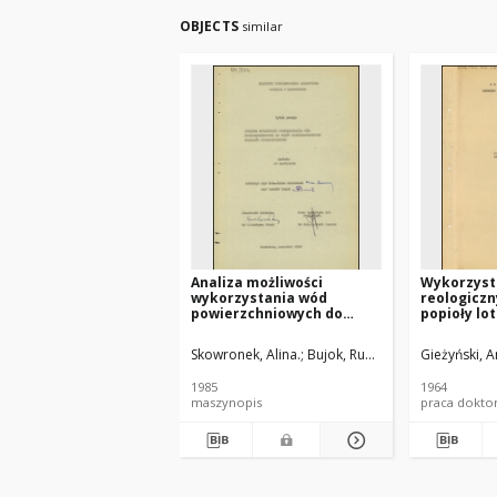
OBJECTS
similar
Analiza możliwości
Wykorzyst
wykorzystania wód
reologiczn
powierzchniowych do
popioły lo
celów technologicznych
granulowa
zakładów energetycznych
ciśnienio
Skowronek, Alina.
Bujok, Rudolf.
Gieżyński, A
produkcji 
spiekanych
1985
1964
doktorska
maszynopis
praca dokto