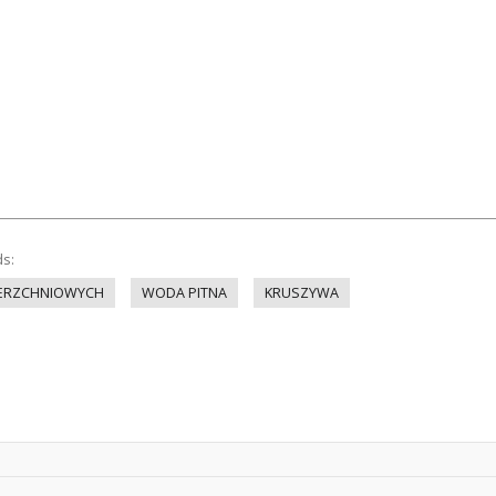
ds:
IERZCHNIOWYCH
WODA PITNA
KRUSZYWA