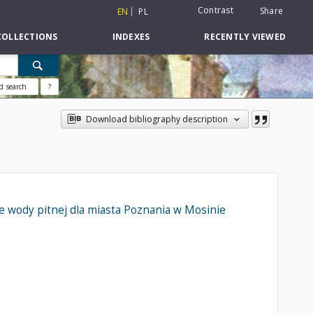
Contrast
Share
EN
PL
COLLECTIONS
INDEXES
RECENTLY VIEWED
d search
?
Download bibliography description
e wody pitnej dla miasta Poznania w Mosinie