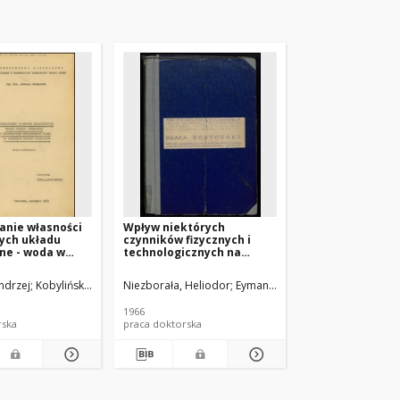
anie własności
Wpływ niektórych
ych układu
czynników fizycznych i
tne - woda w
technologicznych na
niu
własności mechaniczne
wym wsadu do
betonu : rozprawa
ndrzej
Kobyliński, Antoni (1902-1977). Promotor
Niezborała, Heliodor
Eyman, Krystian (1909-1984). P
kruszyw
doktorska. T. 1, Cz. 1, Cz. 2,
 : praca
Studium problemu.
1966
Badania własne
rska
praca doktorska