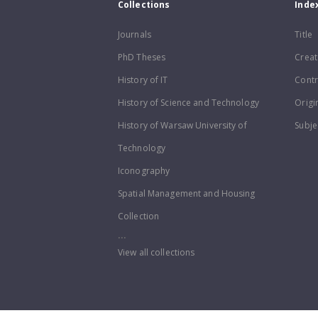
Collections
Inde
Journals
Title
PhD Theses
Creat
History of IT
Contr
History of Science and Technology
Origi
History of Warsaw University of
Subje
Technology
Iconography
Spatial Management and Housing
Collection
...
View all collections