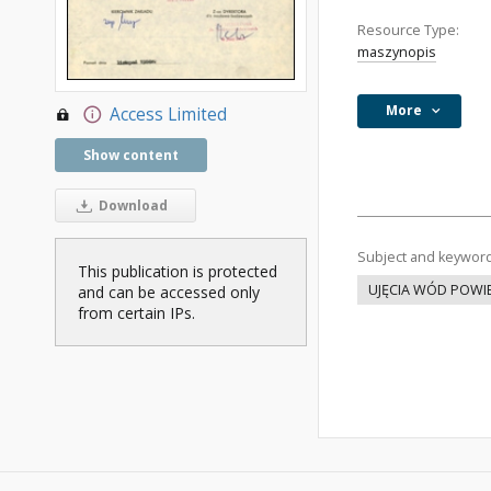
Resource Type:
maszynopis
More
Access Limited
Show content
Download
Subject and keywor
This publication is protected
UJĘCIA WÓD POW
and can be accessed only
from certain IPs.