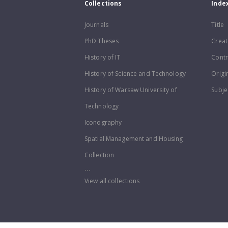
Collections
Inde
Journals
Title
PhD Theses
Creat
History of IT
Contr
History of Science and Technology
Origi
History of Warsaw University of
Subje
Technology
Iconography
Spatial Management and Housing
Collection
...
View all collections