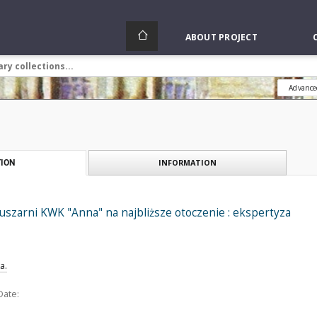
ABOUT PROJECT
Advance
INFORMATION
ION
szarni KWK "Anna" na najbliższe otoczenie : ekspertyza
a.
Date: