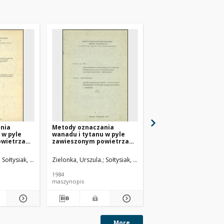
nia
Metody oznaczania
Aneks do operatu oc
 w pyle
wanadu i tytanu w pyle
powietrza
wietrza
zawieszonym powietrza
atmosferycznego dla
o :
atmosferycznego
w Lublinie w Zakładzi
Emisji Pyłu z
v Petrovič. Autor
Sołtysiak, Grażyna.
Zielonka, Urszula.
Sołtysiak, Grażyna.
Figurski, Andrzej.
Łakom
elektrociepłowni Kot
WP-70 i WP-120
1984
1989
maszynopis
maszynopis
More