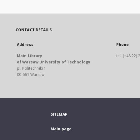
CONTACT DETAILS
Address
Phone
Main Library
tel. (+48 22)
of Warsaw University of Technology
pl. Politechniki 1
00-661 Warsaw
SITEMAP
Main page