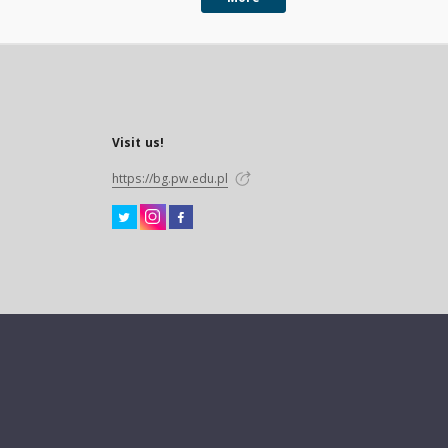
Visit us!
https://bg.pw.edu.pl