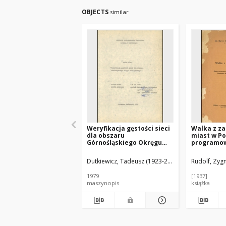
OBJECTS
similar
Weryfikacja gęstości sieci
Walka z z
dla obszaru
miast w Po
Górnośląskiego Okręgu
programow
Przemysłowego / Tadeusz
na Między
Dutkiewicz, Piotr Hallala,
Konferencj
Dutkiewicz, Tadeusz (1923-2015).
Hallala, Piotr.
Rudolf, Zyg
Apoloniusz Sztyler ;
Paryżu w li
Instytut Kształtowania
1979
[1937]
Środowiska, Oddział w
maszynopis
książka
Katowicach.