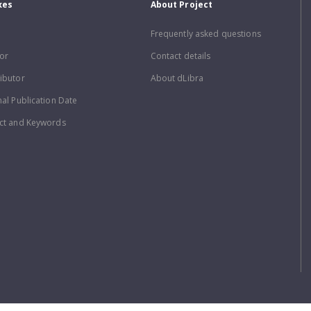
xes
About Project
Frequently asked questions
or
Contact details
ibutor
About dLibra
nal Publication Date
ct and Keywords