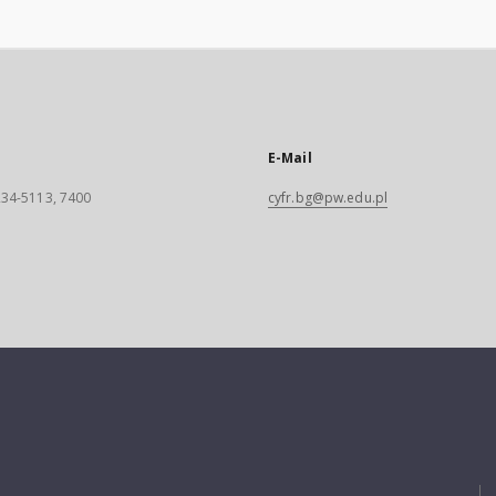
E-Mail
 234-5113, 7400
cyfr.bg@pw.edu.pl