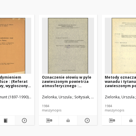
adymieniem
Oznaczenie ołowiu w pyle
Metody oznacza
lsce : (Referat
zawieszonym powietrza
wanadu i tytanu
y, wygłoszony
atmosferycznego :
zawieszonym po
narodowej
uzupełnienie
atmosferyczneg
i Miast w
uzupełnienie
munt (1897-1990). Autor
Sztyler, Apoloniusz.
Rzęcki, Mieczysław (1899-1964). Autor
Zielonka, Urszula.
Sołtysiak, Grażyna.
Zielonka, Urszula.
Korsak, Stanisla
pcu 1937 r.)
1984
1984
maszynopis
maszynopis