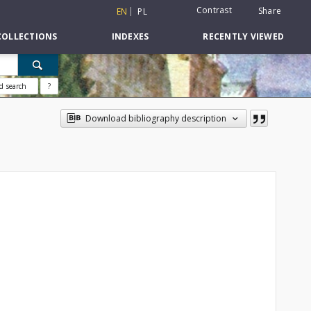
Contrast
Share
EN
PL
COLLECTIONS
INDEXES
RECENTLY VIEWED
d search
?
Download bibliography description