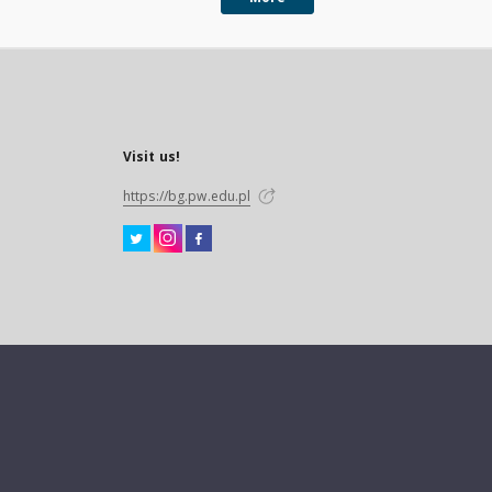
40-11-121
Visit us!
https://bg.pw.edu.pl