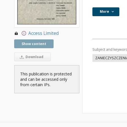
More
Access Limited
Show content
Subject and keywor
Download
ZANIECZYSZCZEN
This publication is protected
and can be accessed only
from certain IPs.