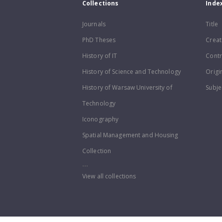
Collections
Inde
Journals
Title
PhD Theses
Creat
History of IT
Contr
History of Science and Technology
Origi
History of Warsaw University of
Subje
Technology
Iconography
Spatial Management and Housing
Collection
...
View all collections