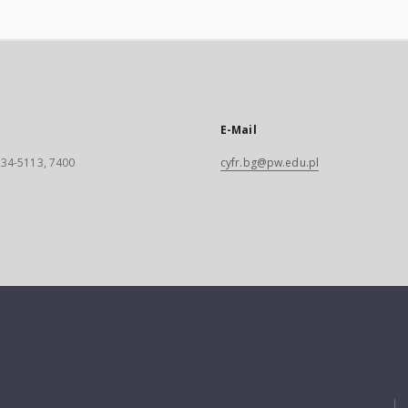
E-Mail
 234-5113, 7400
cyfr.bg@pw.edu.pl