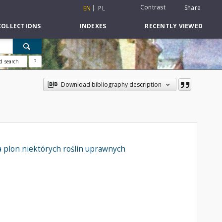
Contrast
Share
EN
PL
COLLECTIONS
INDEXES
RECENTLY VIEWED
d search
?
Download bibliography description
 plon niektórych roślin uprawnych