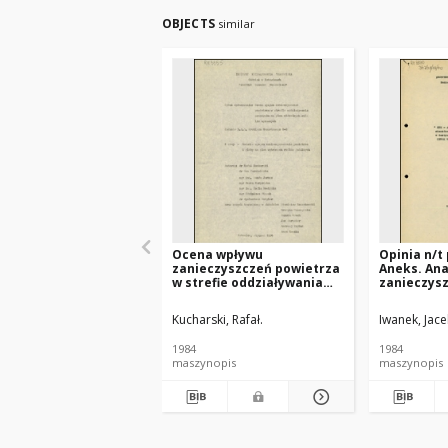
OBJECTS
similar
Ocena wpływu
Opinia n/t 
zanieczyszczeń powietrza
Aneks. Ana
w strefie oddziaływania
zanieczys
przemysłu na plon
atmosfery
niektórych roślin
Centralnej
Kucharski, Rafał.
Iwanek, Jace
uprawnych. Etap 1,
Giostyninie
Badanie wpływu
maja i grud
1984
1984
zanieczyszczenia
CEWOK Wa
maszynopis
maszynopis
powietrza i gleby na plon
wybranych roślin
jadalnych