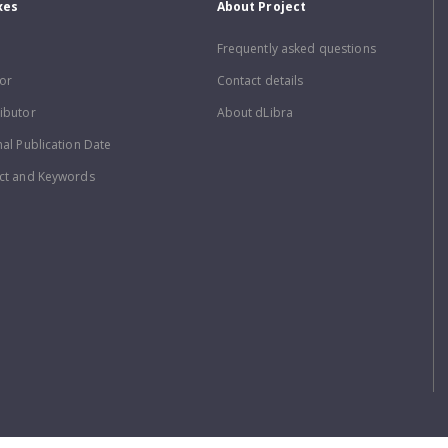
xes
About Project
Frequently asked questions
or
Contact details
ibutor
About dLibra
nal Publication Date
ct and Keywords