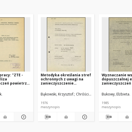
pracy: "ZTE -
Metodyka określania stref
Wyznaczanie w
liza
ochronnych z uwagi na
dopuszczalnej e
zczeń powietrza
zanieczyszczenie
zanieczyszczeń
cznego dla
powietrza
z zakładów prod
 Ciepłowni w
atmosferycznego dla
ołowiu i przetw
k.
Bąkowski, Krzysztof.
Chróściel, Stanisław.
Bukowy, Elżbieta.
Machowska, 
" - wersja z
przemysłu chemicznego.
metali nieżelaz
nia 1984 r.,
Etap 1
2
1976
1985
rszawa
maszynopis
maszynopis