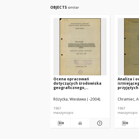
OBJECTS
similar
Ocena opracowań
Analiza i 
dotyczących środowiska
istniejące
geograficznego,
przyjętych
wykonywanych dla planów
perspekty
szczegółowych w kierunku
rozmieszcz
Różycka, Wiesława ( -2004).
Chramiec, A
dostosowania ich
miejskiej
problematyki i zakresu
1967
1967
badań do potrzeb planów
maszynopis
maszynopis
szczegółowych :
sprawozdanie z przebiegu
i wyników pracy