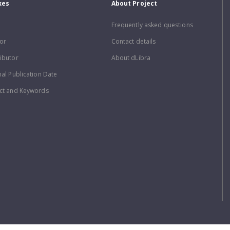
xes
About Project
Frequently asked questions
or
Contact details
ibutor
About dLibra
nal Publication Date
ct and Keywords