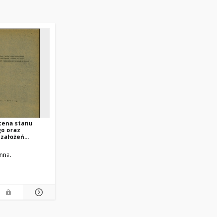
ocena stanu
go oraz
 założeń
wicznego
enia ludności
nna.