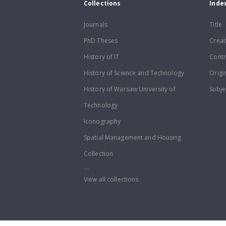
Collections
Inde
Journals
Title
PhD Theses
Creat
History of IT
Contr
History of Science and Technology
Origi
History of Warsaw University of
Subje
Technology
Iconography
Spatial Management and Housing
Collection
...
View all collections