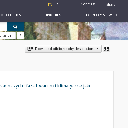
Contrast
Share
EN
PL
COLLECTIONS
INDEXES
RECENTLY VIEWED
d search
?
Download bibliography description
adniczych : faza I: warunki klimatyczne jako