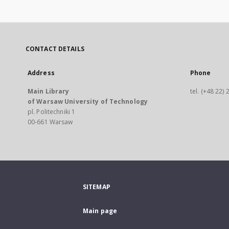
CONTACT DETAILS
Address
Phone
Main Library
tel. (+48 22)
of Warsaw University of Technology
pl. Politechniki 1
00-661 Warsaw
SITEMAP
Main page