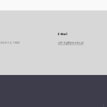
E-Mail
 234-5113, 7400
cyfr.bg@pw.edu.pl