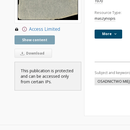
1970
Resource Type:
maszynopis
Access Limited
More
Show content
Download
This publication is protected
Subject and keywor
and can be accessed only
from certain IPs.
OSADNICTWO MIEJ