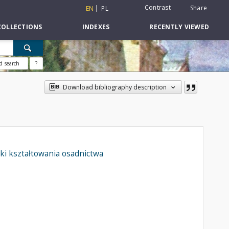
Contrast
Share
EN
PL
COLLECTIONS
INDEXES
RECENTLY VIEWED
d search
?
Download bibliography description
nki kształtowania osadnictwa