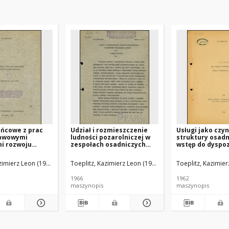
ońcowe z prac
Udział i rozmieszczenie
Usługi jako czy
tawowymi
ludności pozarolniczej w
struktury osadn
i rozwoju
zespołach osadniczych
wstęp do dyspoz
a
powiatu
zimierz Leon (1902-1991).
Toeplitz, Kazimierz Leon (1902-1991).
Toeplitz, Kazimier
1966
1962
maszynopis
maszynopis