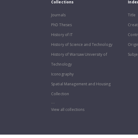
Collections
Inde
Journals
Title
PhD Theses
Creat
History of IT
Contr
History of Science and Technology
Origi
History of Warsaw University of
Subje
Technology
Iconography
Spatial Management and Housing
Collection
...
View all collections