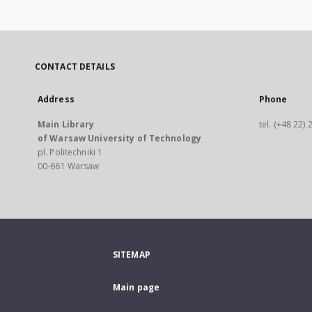
CONTACT DETAILS
Address
Phone
Main Library
tel. (+48 22)
of Warsaw University of Technology
pl. Politechniki 1
00-661 Warsaw
SITEMAP
Main page