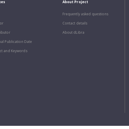
xes
About Project
Frequently asked questions
or
Contact details
ibutor
About dLibra
nal Publication Date
ct and Keywords