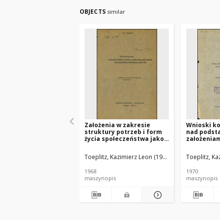
OBJECTS
similar
Założenia w zakresie
Wnioski k
struktury potrzeb i form
nad pods
życia społeczeństwa jako
założeniam
przesłanki kształtowania
osadnictw
osadnictwa
Toeplitz, Kazimierz Leon (1902-1991).
Toeplitz, Ka
1968
1970
maszynopis
maszynopis