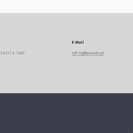
E-Mail
 234-5113, 7400
cyfr.bg@pw.edu.pl