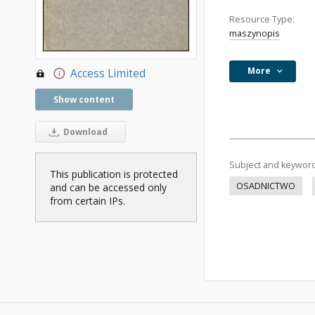
Resource Type:
maszynopis
More
Access Limited
Show content
Download
Subject and keywor
This publication is protected
OSADNICTWO
and can be accessed only
from certain IPs.