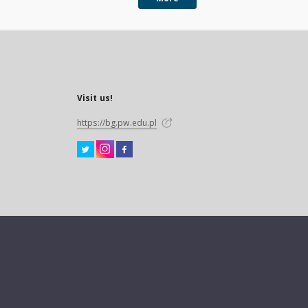
Romualda Wirszyłły -
Ocena systemu lokali
urządzeń kultury fizy
w wiejskiej sieci
osadniczej
Visit us!
https://bg.pw.edu.pl