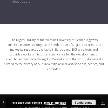
About dLibra
The Digital Library of the Warsaw University of Technology was
launched in 2006, belongs to the Federation of Digital Libraries, and
makes its resources available in Europeana. BCPW collects and
provides works of historical significance for the development of
scientific and technical thought in Poland and in the world, documents
related to the history of our university, as well as textbooks, scripts, and
Varsavian.
This service runs on
DInGO dLibra 6.3.16
software created by
I understand
Poznan
This page uses 'cookies'.
More information
Supercomputing and Networking Center (PSNC)