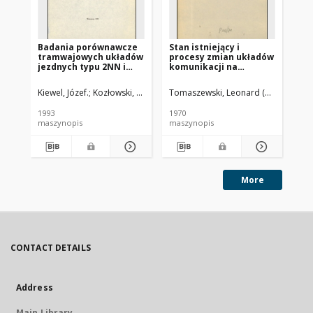
Badania porównawcze
Stan istniejący i
We
tramwajowych układów
procesy zmian układów
za
jezdnych typu 2NN i
komunikacji na
po
2NNa w zakresie
wybranych przykładach
wi
głośności i drgań
is
Kiewel, Józef.
Kozłowski, Marek.
Tarchalski, Zygmunt.
Tomaszewski, Leonard (1899-1972).
Kuc
mo
te
1993
1970
198
maszynopis
maszynopis
ma
More
CONTACT DETAILS
Address
Main Library