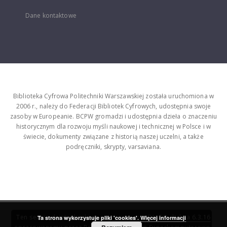
Dane kontaktowe
Biblioteka Cyfrowa Politechniki Warszawskiej została uruchomiona w
2006 r., należy do Federacji Bibliotek Cyfrowych, udostępnia swoje
zasoby w Europeanie. BCPW gromadzi i udostępnia dzieła o znaczeniu
historycznym dla rozwoju myśli naukowej i technicznej w Polsce i w
świecie, dokumenty związane z historią naszej uczelni, a także
podręczniki, skrypty, varsaviana.
Ten serwis działa dzięki oprogramowaniu
DInGO dLibra 6.3.16
Ta strona wykorzystuje pliki 'cookies'.
Więcej informacji