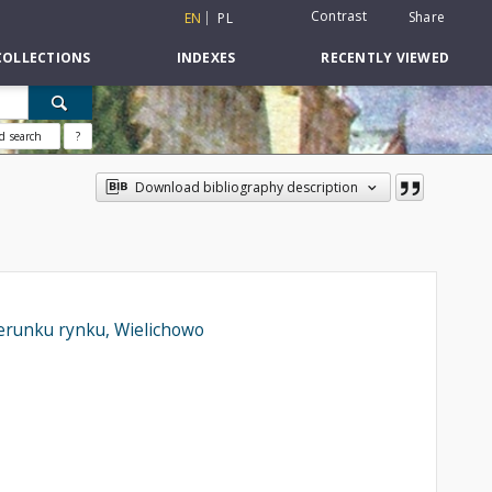
Contrast
Share
EN
PL
COLLECTIONS
INDEXES
RECENTLY VIEWED
d search
?
Download bibliography description
ierunku rynku, Wielichowo