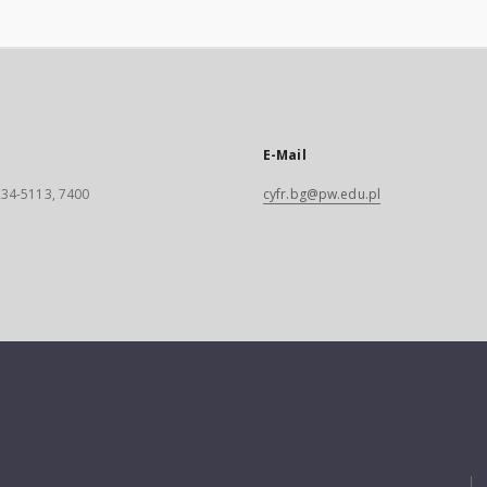
E-Mail
 234-5113, 7400
cyfr.bg@pw.edu.pl