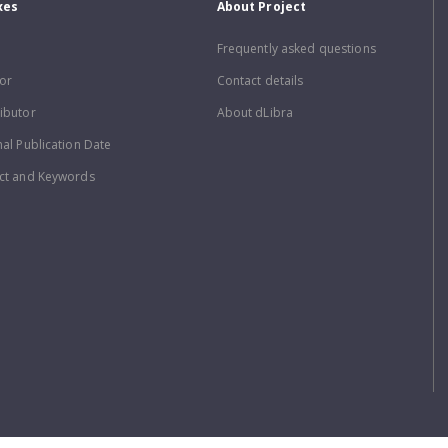
xes
About Project
Frequently asked questions
or
Contact details
ibutor
About dLibra
nal Publication Date
ct and Keywords