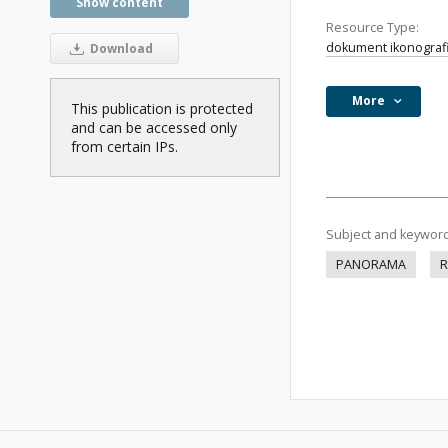
Show content
Resource Type:
dokument ikonograf
Download
More
This publication is protected
and can be accessed only
from certain IPs.
Subject and keywor
PANORAMA
R