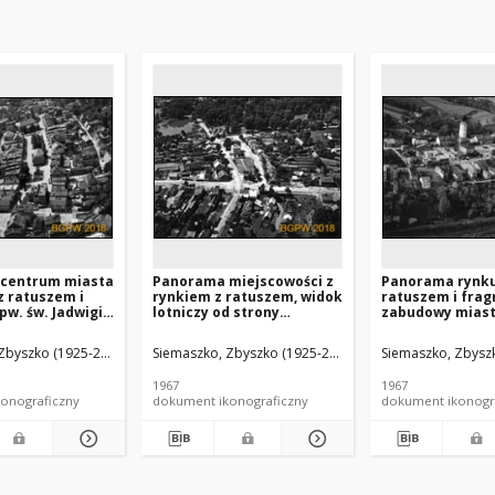
centrum miasta
Panorama miejscowości z
Panorama rynku
z ratuszem i
rynkiem z ratuszem, widok
ratuszem i fra
pw. św. Jadwigi,
lotniczy od strony
zabudowy miast
iczy od strony
wschodniej, Białaczów
lotniczy od stro
 Bolków
zachodniej, Bie
Zbyszko (1925-2015).
Siemaszko, Zbyszko (1925-2015).
Siemaszko, Zbyszk
1967
1967
onograficzny
dokument ikonograficzny
dokument ikonogr