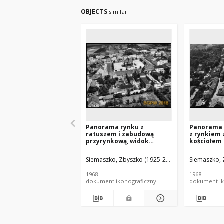
OBJECTS
similar
Panorama rynku z
Panorama 
ratuszem i zabudową
z rynkiem 
przyrynkową, widok
kościołem 
lotniczy od strony
widok lotn
południowej, Borek
północnej,
Siemaszko, Zbyszko (1925-2015).
Siemaszko, 
Wielkopolski
1968
1968
dokument ikonograficzny
dokument ik