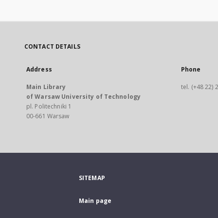
CONTACT DETAILS
Address
Phone
Main Library
tel. (+48 22)
of Warsaw University of Technology
pl. Politechniki 1
00-661 Warsaw
SITEMAP
Main page