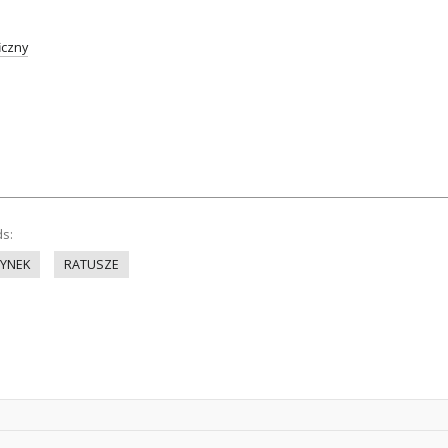
iczny
ds:
YNEK
RATUSZE