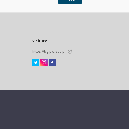
Visit us!
https://bg.pw.edu.pl