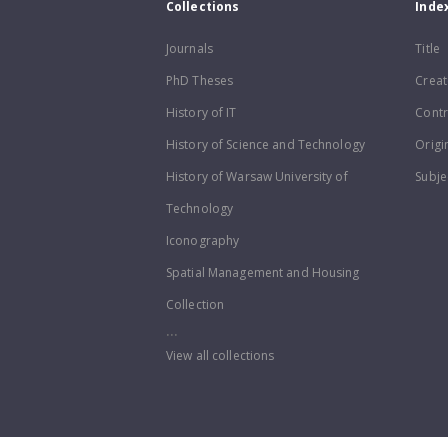
Collections
Inde
Journals
Title
PhD Theses
Creat
History of IT
Contr
History of Science and Technology
Origi
History of Warsaw University of
Subje
Technology
Iconography
Spatial Management and Housing
Collection
...
View all collections