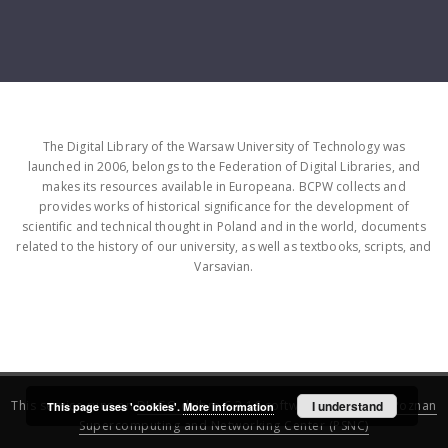
The Digital Library of the Warsaw University of Technology was
launched in 2006, belongs to the Federation of Digital Libraries, and
makes its resources available in Europeana. BCPW collects and
provides works of historical significance for the development of
scientific and technical thought in Poland and in the world, documents
related to the history of our university, as well as textbooks, scripts, and
Varsavian.
This service runs on
DInGO dLibra 6.3.16
software created by
I understand
Poznan
This page uses 'cookies'.
More information
Supercomputing and Networking Center (PSNC)