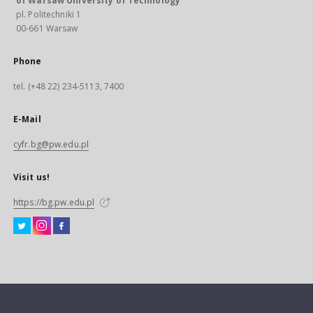
of Warsaw University of Technology
pl. Politechniki 1
00-661 Warsaw
Phone
tel. (+48 22) 234-5113, 7400
E-Mail
cyfr.bg@pw.edu.pl
Visit us!
https://bg.pw.edu.pl