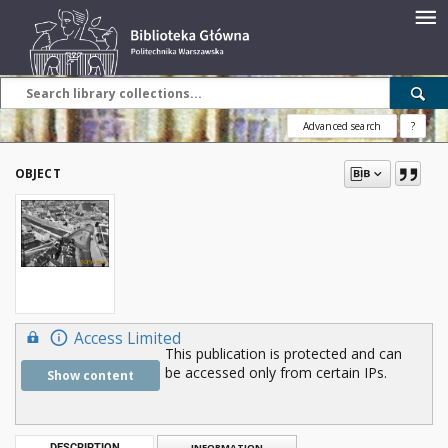
Advanced search
?
OBJECT
Access Limited
This publication is protected and can
be accessed only from certain IPs.
Show content
DESCRIPTION
INFORMATION