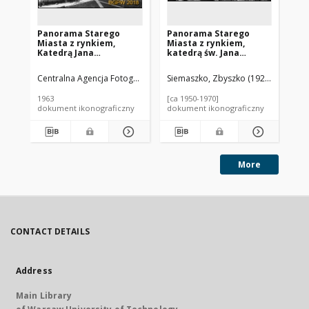
Panorama Starego
Panorama Starego
Pa
Miasta z rynkiem,
Miasta z rynkiem,
Mi
Katedrą Jana
katedrą św. Jana
Kr
Chrzciciela,
Chrzciciela, kościołem
Za
Barbakanem, widok
Matki Bożej Łaskawej i
św.
Centralna Agencja Fotograficzna.
Siemaszko, Zbyszko (1925-2015).
Instytucja sprawcza
Cen
lotniczy od strony
kościolem św. Marcina
Ma
Skarpy Wiślanej z
na pierwszym planie,
od
1963
[ca 1950-1970]
197
fragmentem Placu
widok lotniczy od
An
dokument ikonograficzny
dokument ikonograficzny
dok
Krasińskich i kościołem
strony ulicy Podwale w
Wy
garnizonowym
kierunku Wybrzeża
Wa
Najświętszej Maryi
Gdańskiego, Warszawa
Panny Królowej Polski
w tle, Warszawa
More
CONTACT DETAILS
Address
Main Library