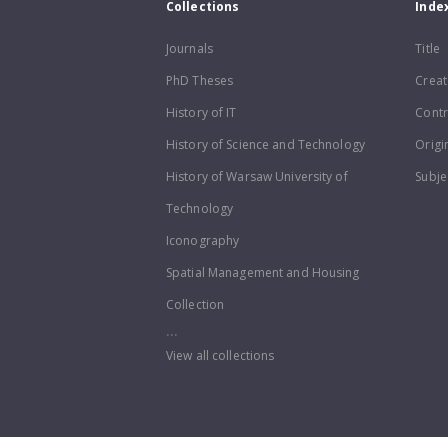
Collections
Inde
Journals
Title
PhD Theses
Creat
History of IT
Contr
History of Science and Technology
Origi
History of Warsaw University of
Subje
Technology
Iconography
Spatial Management and Housing
Collection
...
View all collections