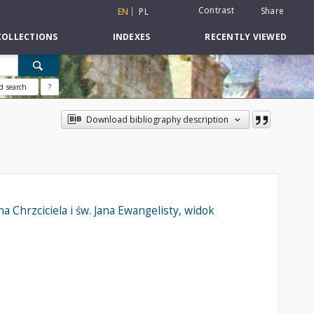
Contrast
Share
EN
PL
COLLECTIONS
INDEXES
RECENTLY VIEWED
d search
?
Download bibliography description
 Chrzciciela i św. Jana Ewangelisty, widok