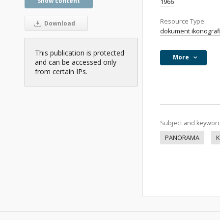
Show content
1966
Resource Type:
Download
dokument ikonograf
This publication is protected
More
and can be accessed only
from certain IPs.
Subject and keywor
PANORAMA
K