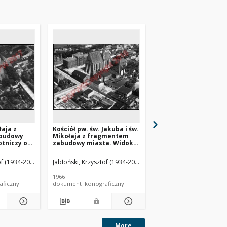
łaja z
Kościół pw. św. Jakuba i św.
Kościół parafialny św.
budowy
Mikołaja z fragmentem
Rocha z fragmentem
otniczy od
zabudowy miasta. Widok
zabudowy miejscowoś
wej.
lotniczy od strony
widok lotniczy od str
południowej. Chełmno
południowo-wschodni
of (1934-2014).
Jabłoński, Krzysztof (1934-2014).
Jabłoński, Krzysztof (19
Brochów
1966
1966
aficzny
dokument ikonograficzny
dokument ikonograficzn
More