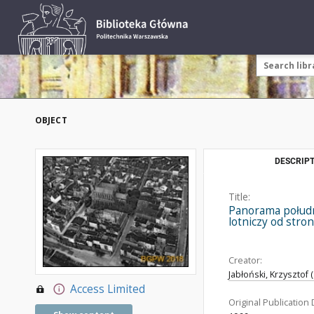
OBJECT
DESCRIPT
Title:
Panorama południ
lotniczy od str
Creator:
Jabłoński, Krzysztof 
Access Limited
Original Publication 