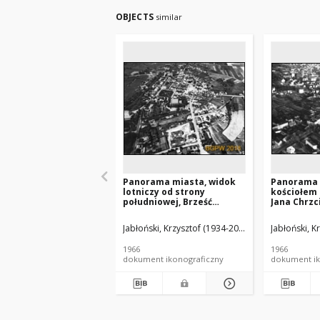
OBJECTS
similar
Panorama miasta, widok
Panorama 
lotniczy od strony
kościołem 
południowej, Brześć
Jana Chrzc
Kujawski
lotniczy o
zachodniej
Jabłoński, Krzysztof (1934-2014).
Jabłoński, K
1966
1966
dokument ikonograficzny
dokument ik