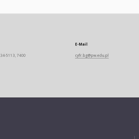
E-Mail
 234-5113, 7400
cyfr.bg@pw.edu.pl