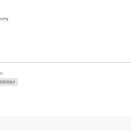
iczny
ds:
OŚCIOŁY