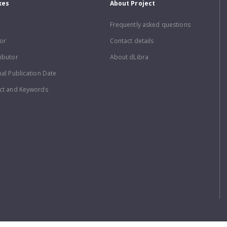
xes
About Project
Frequently asked questions
or
Contact details
ibutor
About dLibra
nal Publication Date
ct and Keywords