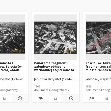
miasta z
Panorama fragmentu
Kościół św. Miko
pw. Ścięcia św.
zabudowy północno-
fragmentem za
iciela, widok
wschodniej części miasta z
miasta. Widok l
d strony
kościołem św. Apostołów
strony południo
, Chojnice
Piotra i Pawła, widok
Chełmża
rzysztof (1934-2014).
Jabłoński, Krzysztof (1934-2014).
Jabłoński, Krzyszt
lotniczy od strony
południowej, Chełmno
1966
1966
onograficzny
dokument ikonograficzny
dokument ikonogr