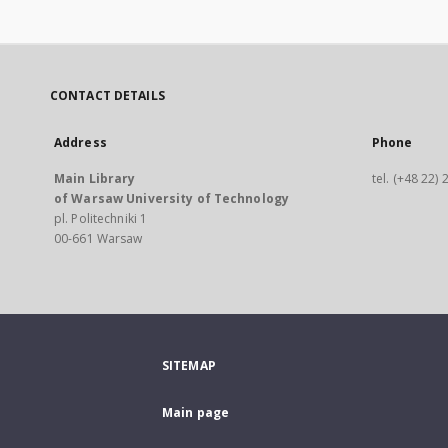
CONTACT DETAILS
Address
Phone
Main Library
tel. (+48 22)
of Warsaw University of Technology
pl. Politechniki 1
00-661 Warsaw
SITEMAP
Main page