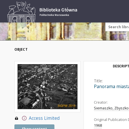
OBJECT
DESCRIPT
Title:
Panorama miasta 
Creator:
Siemaszko, Zbyszko 
Access Limited
Original Publication 
1968
Show content