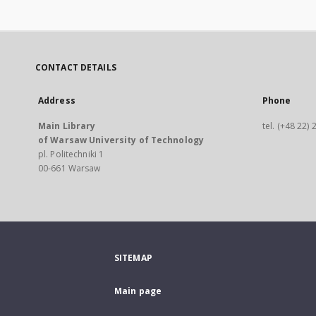
CONTACT DETAILS
Address
Phone
Main Library
tel. (+48 22)
of Warsaw University of Technology
pl. Politechniki 1
00-661 Warsaw
SITEMAP
Main page