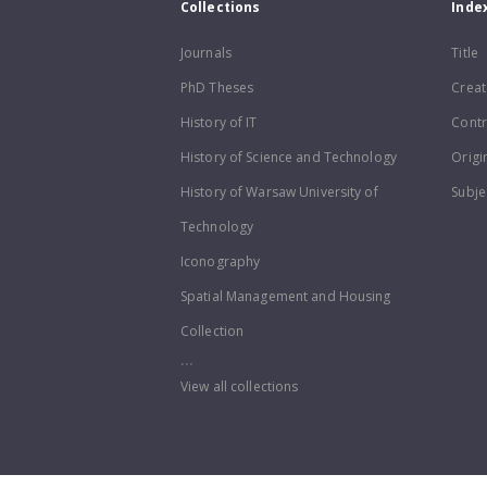
Collections
Inde
Journals
Title
PhD Theses
Creat
History of IT
Contr
History of Science and Technology
Origi
History of Warsaw University of
Subje
Technology
Iconography
Spatial Management and Housing
Collection
...
View all collections