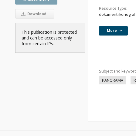
Resource Type:
Download
dokument ikonograf
More
This publication is protected
and can be accessed only
from certain IPs.
Subject and keywor
PANORAMA
R