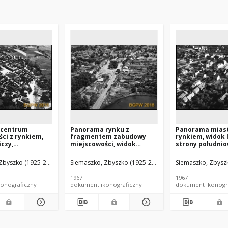
 centrum
Panorama rynku z
Panorama miast
ci z rynkiem,
fragmentem zabudowy
rynkiem, widok 
iczy,
miejscowości, widok
strony południo
ec (województwo
lotniczy od strony
Bochnia
południowo-zachodniej,
Zbyszko (1925-2015).
Siemaszko, Zbyszko (1925-2015).
Siemaszko, Zbyszk
Białaczów
1967
1967
onograficzny
dokument ikonograficzny
dokument ikonogr