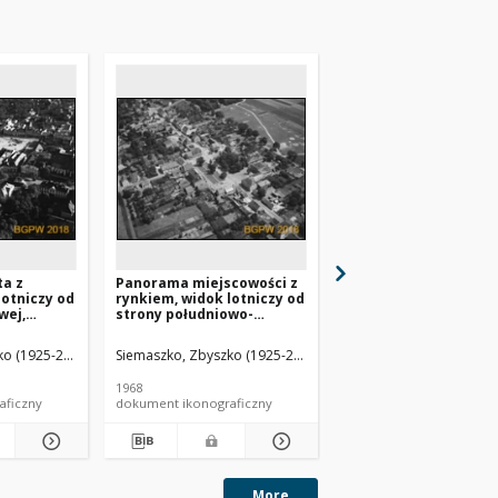
a z
Panorama miejscowości z
Panorama miejscowoś
lotniczy od
rynkiem, widok lotniczy od
rynkiem, widok lotni
wej,
strony południowo-
strony południowo-
zachodniej, Dobroszyce
wschodniej w kierun
kościoła pw. św. Jadwi
o (1925-2015).
Siemaszko, Zbyszko (1925-2015).
Siemaszko, Zbyszko (19
Dobroszyce
1968
1968
aficzny
dokument ikonograficzny
dokument ikonograficzn
More