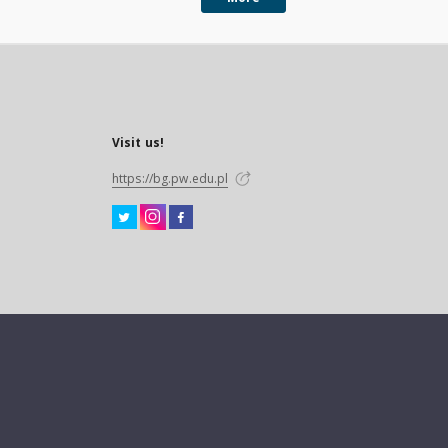
Visit us!
https://bg.pw.edu.pl