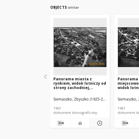
OBJECTS
similar
Panorama miasta z
Panorama
rynkiem, widok lotniczy od
miejscowoś
strony zachodniej,
widok lotn
Bolesławiec
Bolesławi
łódzkie)
Siemaszko, Zbyszko (1925-2015).
Siemaszko, 
1967
1967
dokument ikonograficzny
dokument ik