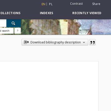
Contrast
Share
EN
PL
COLLECTIONS
INDEXES
RECENTLY VIEWED
d search
?
Download bibliography description