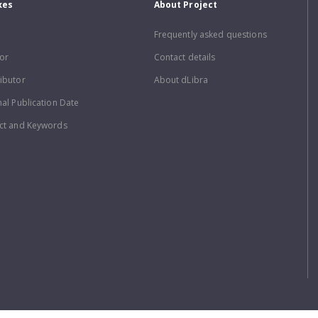
xes
About Project
Frequently asked questions
or
Contact details
ibutor
About dLibra
nal Publication Date
ct and Keywords