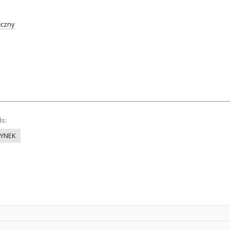
iczny
ds:
YNEK