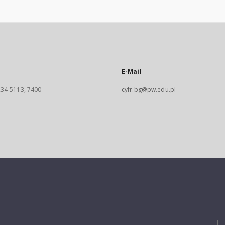
E-Mail
 234-5113, 7400
cyfr.bg@pw.edu.pl