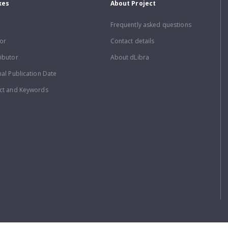
xes
About Project
Frequently asked questions
or
Contact details
ibutor
About dLibra
nal Publication Date
ct and Keywords