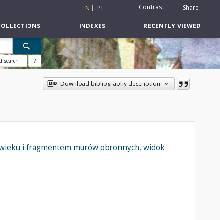
Contrast
Share
EN
PL
COLLECTIONS
INDEXES
RECENTLY VIEWED
d search
?
Download bibliography description
V wieku i fragmentem murów obronnych, widok