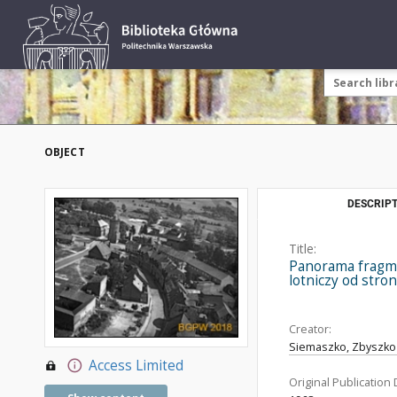
OBJECT
DESCRIPT
Title:
Panorama fragme
lotniczy od stro
Creator:
Siemaszko, Zbyszko 
Access Limited
Original Publication 