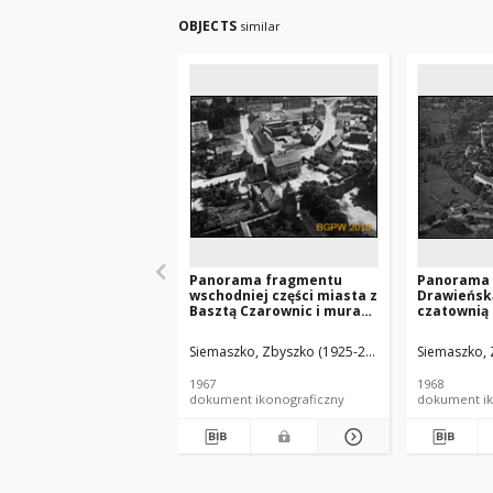
OBJECTS
similar
Panorama fragmentu
Panorama 
wschodniej części miasta z
Drawieńską
Basztą Czarownic i murami
czatownią 
obronnymi, widok lotniczy,
fragment
Strzelce Krajeńskie
obronnych 
Siemaszko, Zbyszko (1925-2015).
Siemaszko, 
Chrystusa 
lotniczy o
1967
1968
wschodniej
dokument ikonograficzny
dokument ik