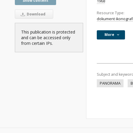
Show content
1968
Resource Type:
Download
dokument ikonograf
This publication is protected
More
and can be accessed only
from certain IPs.
Subject and keywor
PANORAMA
B