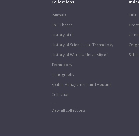
Collections
Inde
Journals
Title
PhD Theses
Creat
History of IT
Contr
History of Science and Technology
Origi
History of Warsaw University of
Subje
Technology
Iconography
Spatial Management and Housing
Collection
...
View all collections