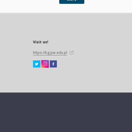
Visit us!
https://bg.pw.edu.pl