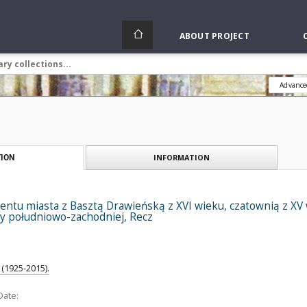
ABOUT PROJECT
Advance
INFORMATION
ION
ntu miasta z Basztą Drawieńską z XVI wieku, czatownią z X
ny południowo-zachodniej, Recz
(1925-2015).
Date: