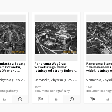
miasta z Basztą
Panorama Wzgórza
Panorama Stare
 z XVI wieku,
Wawelskiego, widok
z Barbakanem i
z XV wieku,
lotniczy od strony Bulwaru
widok lotniczy 
em murów
Czerwieńskiego, Kraków
północno-wscho
i kościołem pw.
Warszawa
Zbyszko (1925-2015).
Siemaszko, Zbyszko (1925-2015).
Siemaszko, Zbyszk
Króla, widok
d strony
1967
1968
, Recz
onograficzny
dokument ikonograficzny
dokument ikonogr