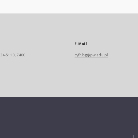
E-Mail
 234-5113, 7400
cyfr.bg@pw.edu.pl