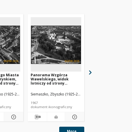
go Miasta
Panorama Wzgórza
Panorama fragment
 rynkiem,
Wawelskiego, widok
miasta z kościołem p
od strony
lotniczy od strony
Jana Chrzciciela i św.
dniej,
północno-zachodniej,
Ewangelisty, widok
Kraków
lotniczy od strony Wis
o (1925-2015).
Siemaszko, Zbyszko (1925-2015).
Siemaszko, Zbyszko (19
Toruń
1967
1967
aficzny
dokument ikonograficzny
dokument ikonograficzn
More