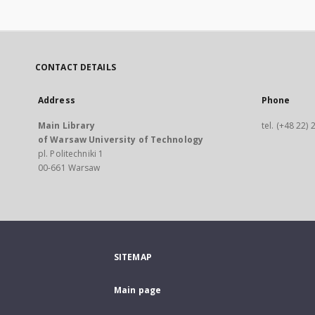
CONTACT DETAILS
Address
Phone
Main Library
tel. (+48 22)
of Warsaw University of Technology
pl. Politechniki 1
00-661 Warsaw
SITEMAP
Main page