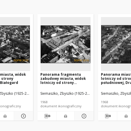
miasta, widok
Panorama fragmentu
Panorama miast
d strony
zabudowy miasta, widok
lotniczy od stro
 Białogard
lotniczy od strony
południowej, D
południowej, Białogard
wcza
Zbyszko (1925-2015).
Siemaszko, Zbyszko (1925-2015).
Siemaszko, Zbyszk
1968
1968
onograficzny
dokument ikonograficzny
dokument ikonogr