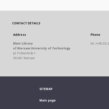
CONTACT DETAILS
Address
Phone
Main Library
tel. (+48 22)
of Warsaw University of Technology
pl. Politechniki 1
00-661 Warsaw
SITEMAP
Main page