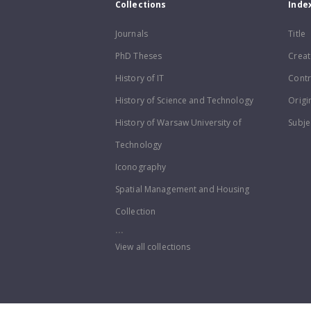
Collections
Inde
Journals
Title
PhD Theses
Creat
History of IT
Contr
History of Science and Technology
Origi
History of Warsaw University of
Subje
Technology
Iconography
Spatial Management and Housing
Collection
...
View all collections