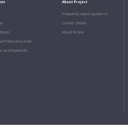
xes
About Project
Frequently asked questions
or
Contact details
ibutor
About dLibra
nal Publication Date
ct and Keywords