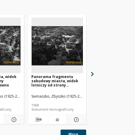
a, widok
Panorama fragmentu
Panorama miasta, wi
ny
zabudowy miasta, widok
lotniczy od strony
rawno
lotniczy od strony
północno-wschodniej
północnej, Człuchów
Dąbrowa Tarnowska
o (1925-2015).
Siemaszko, Zbyszko (1925-2015).
Siemaszko, Zbyszko (19
1968
1968
aficzny
dokument ikonograficzny
dokument ikonograficzn
More