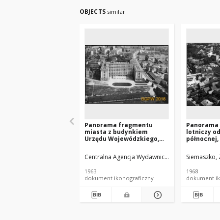
OBJECTS
similar
Panorama fragmentu
Panorama 
miasta z budynkiem
lotniczy o
Urzędu Wojewódzkiego,
północnej,
widok lotniczy, Rzeszów
Centralna Agencja Wydawnicza.
Instytucja spra
Siemaszko, 
1963
1968
dokument ikonograficzny
dokument ik