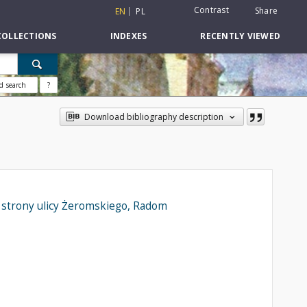
Contrast
Share
EN
PL
COLLECTIONS
INDEXES
RECENTLY VIEWED
d search
?
Download bibliography description
 strony ulicy Żeromskiego, Radom