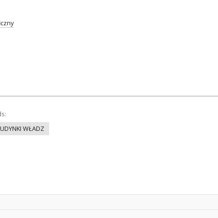
iczny
ds:
UDYNKI WŁADZ