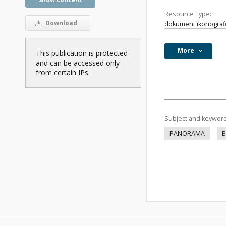
Resource Type:
Download
dokument ikonograf
More
This publication is protected
and can be accessed only
from certain IPs.
Subject and keywor
PANORAMA
B