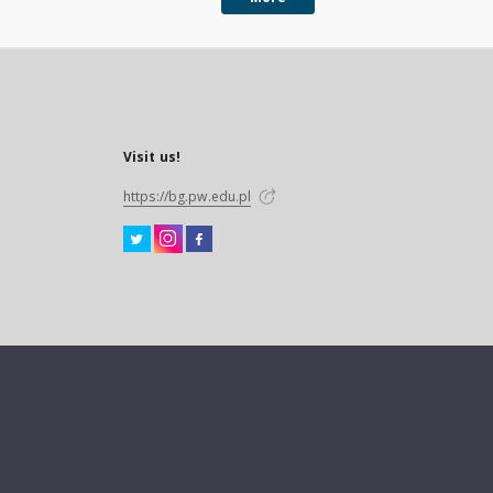
Visit us!
https://bg.pw.edu.pl