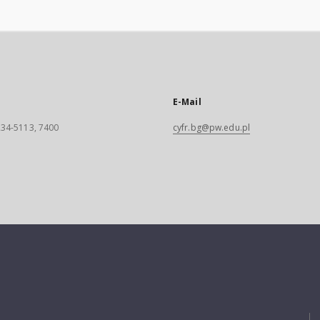
E-Mail
 234-5113, 7400
cyfr.bg@pw.edu.pl