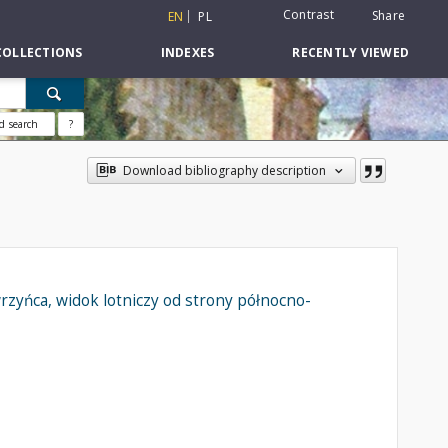
Contrast
Share
EN
PL
COLLECTIONS
INDEXES
RECENTLY VIEWED
d search
?
Download bibliography description
zyńca, widok lotniczy od strony północno-