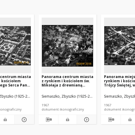
centrum miasta
Panorama centrum miasta
Panorama miejs
i kościołem
z rynkiem i kościołem św.
rynkiem i kości
zego Serca Pana
Mikołaja z drewnianą
Trójcy Świętej, 
dok lotniczy od
dzwonnicą, widok lotniczy
lotniczy od stro
udniowo-
od strony wschodniej,
północnej, Bole
Zbyszko (1925-2015).
Siemaszko, Zbyszko (1925-2015).
Siemaszko, Zbyszk
, Bojanowo
Bochnia
(województwo ł
1967
1967
onograficzny
dokument ikonograficzny
dokument ikonogr