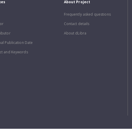
xes
About Project
Frequently asked questions
or
Contact details
ibutor
About dLibra
nal Publication Date
ct and Keywords