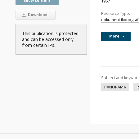
Show content
1967
Resource Type:
Download
dokument ikonograf
This publication is protected
More
and can be accessed only
from certain IPs.
Subject and keywor
PANORAMA
R