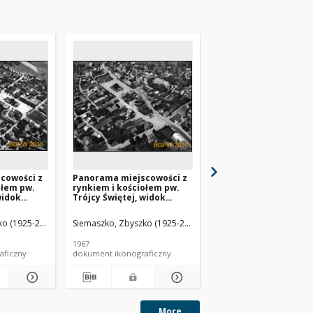
cowości z
Panorama miejscowości z
Panorama centrum m
ołem pw.
rynkiem i kościołem pw.
z rynkiem z ratuszem
widok
Trójcy Świętej, widok
kościołem pw. św. Jad
ny
lotniczy od strony
widok lotniczy od str
sławiec
północnej, Bolesławiec
północnej, Bolków
o (1925-2015).
Siemaszko, Zbyszko (1925-2015).
Siemaszko, Zbyszko (19
ódzkie)
(województwo łódzkie)
1967
1968
aficzny
dokument ikonograficzny
dokument ikonograficzn
More