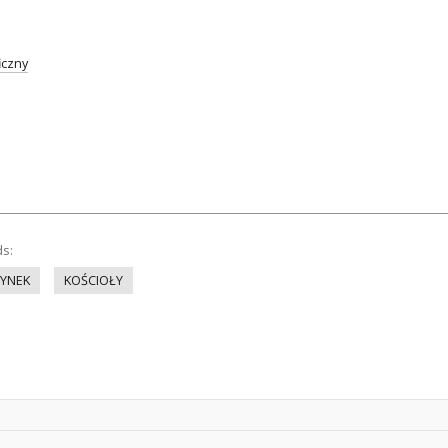
iczny
ds:
YNEK
KOŚCIOŁY