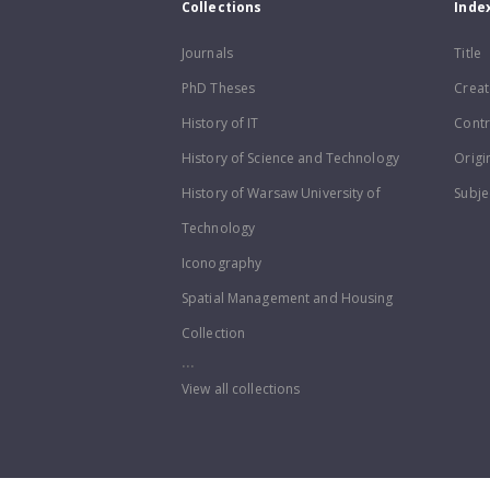
Collections
Inde
Journals
Title
PhD Theses
Creat
History of IT
Contr
History of Science and Technology
Origi
History of Warsaw University of
Subje
Technology
Iconography
Spatial Management and Housing
Collection
...
View all collections