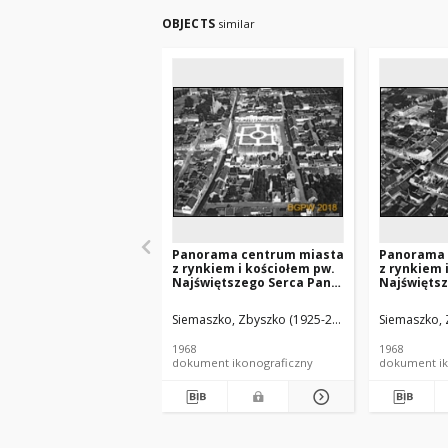
OBJECTS
similar
Panorama centrum miasta
Panorama 
z rynkiem i kościołem pw.
z rynkiem 
Najświętszego Serca Pana
Najświęts
Jezusa, widok lotniczy od
Jezusa, wi
strony zachodniej,
strony poł
Siemaszko, Zbyszko (1925-2015).
Siemaszko, 
Bojanowo
zachodniej
1968
1968
dokument ikonograficzny
dokument ik