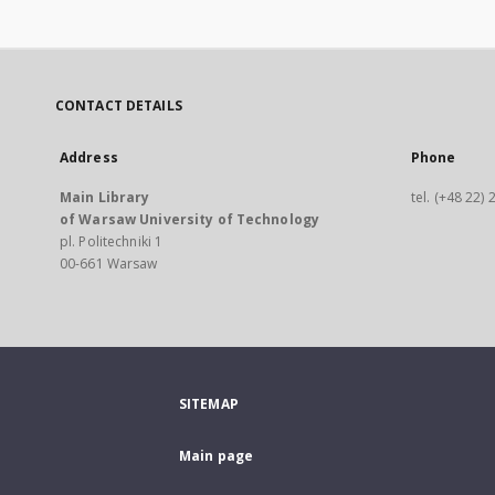
CONTACT DETAILS
Address
Phone
Main Library
tel. (+48 22)
of Warsaw University of Technology
pl. Politechniki 1
00-661 Warsaw
SITEMAP
Main page