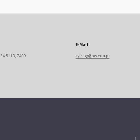
E-Mail
 234-5113, 7400
cyfr.bg@pw.edu.pl