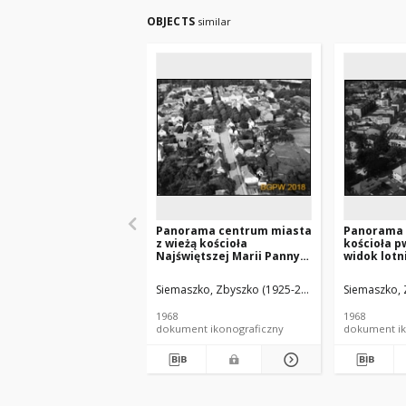
OBJECTS
similar
Panorama centrum miasta
Panorama 
z wieżą kościoła
kościoła p
Najświętszej Marii Panny
widok lotn
Szkaplerznej, widok
południowe
lotniczy od strony
Siemaszko, Zbyszko (1925-2015).
Siemaszko, 
zachodniej w kierunku
rynku, Brzeg Dolny
1968
1968
dokument ikonograficzny
dokument ik