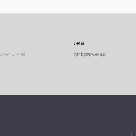
E-Mail
 234-5113, 7400
cyfr.bg@pw.edu.pl