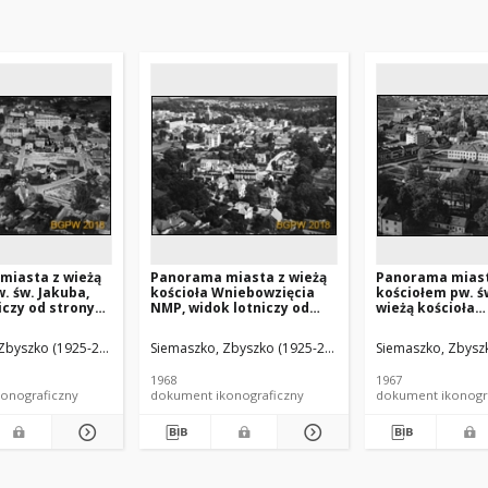
miasta z wieżą
Panorama miasta z wieżą
Panorama miast
w. św. Jakuba,
kościoła Wniebowzięcia
kościołem pw. św
iczy od strony
NMP, widok lotniczy od
wieżą kościoła
j, Człuchów
strony południowo-
Wniebowzięcia 
zachodniej, Gryfice
lotniczy od stro
Zbyszko (1925-2015).
Siemaszko, Zbyszko (1925-2015).
Siemaszko, Zbyszk
wschodniej, Lip
1968
1967
onograficzny
dokument ikonograficzny
dokument ikonogr