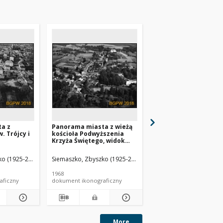
a z
Panorama miasta z wieżą
Panorama miasta z
. Trójcy i
kościoła Podwyższenia
kościołem św. Marcin
Krzyża Świętego, widok
Biskupa i wieżą kości
NMP, widok
lotniczy od strony
NMP Królowej Polski,
ny
południowej, Otyń
widok lotniczy od str
o (1925-2015).
Siemaszko, Zbyszko (1925-2015).
Siemaszko, Zbyszko (19
no
wschodniej, Świdnica
1968
1968
aficzny
dokument ikonograficzny
dokument ikonograficzn
More