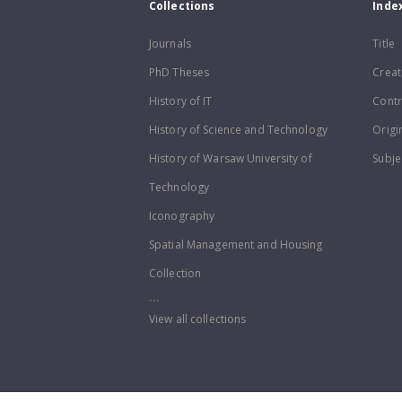
Collections
Inde
Journals
Title
PhD Theses
Creat
History of IT
Contr
History of Science and Technology
Origi
History of Warsaw University of
Subje
Technology
Iconography
Spatial Management and Housing
Collection
...
View all collections