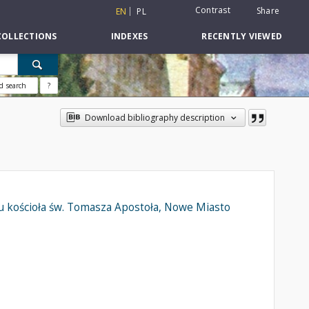
Contrast
Share
EN
PL
COLLECTIONS
INDEXES
RECENTLY VIEWED
d search
?
Download bibliography description
u kościoła św. Tomasza Apostoła, Nowe Miasto