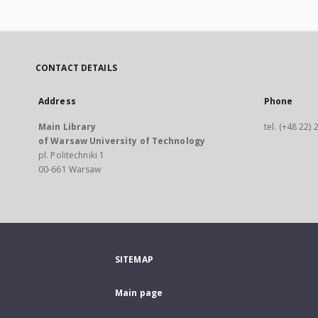
CONTACT DETAILS
Address
Phone
Main Library
tel. (+48 22)
of Warsaw University of Technology
pl. Politechniki 1
00-661 Warsaw
SITEMAP
Main page