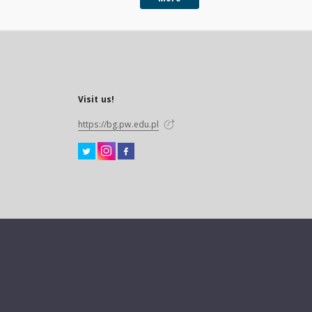
Visit us!
https://bg.pw.edu.pl