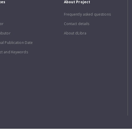
xes
About Project
Frequently asked questions
or
Contact details
ibutor
About dLibra
nal Publication Date
ct and Keywords