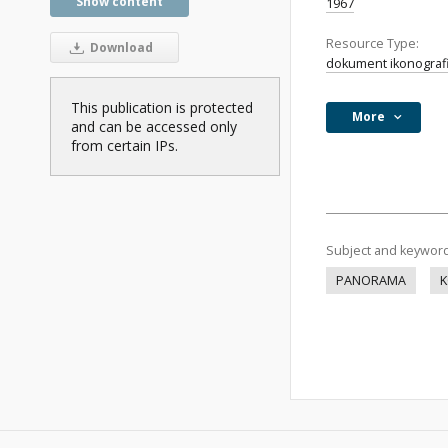
Show content
1967
Resource Type:
Download
dokument ikonograf
This publication is protected
More
and can be accessed only
from certain IPs.
Subject and keywor
PANORAMA
K