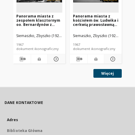
Panorama miasta z
Panorama miasta z
Pa
zespołem klasztornym
kościołem św. Ludwika i
ce
oo. Bernardynów z
cerkwią prawosławną
Zm
kościołem pw.
Narodzenia NMP, widok
Pa
Podwyższenia Krzyża
lotniczy od strony
lo
Siemaszko, Zbyszko (1925-2015).
Siemaszko, Zbyszko (1925-2015).
Sie
Świętego i cerkwią
północno-zachodniej,
ws
prawosławną
Włodawa
Po
1967
1967
196
Wszystkich Świętych,
dokument ikonograficzny
dokument ikonograficzny
dok
widok lotniczy od
strony zachodniej,
Piotrków Trybunalski
Więcej
DANE KONTAKTOWE
Adres
Biblioteka Główna