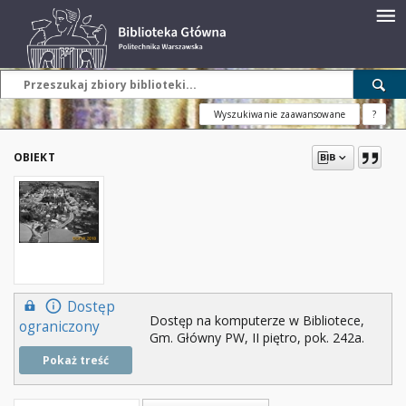
Wyszukiwanie zaawansowane
?
OBIEKT
Dostęp
Dostęp na komputerze w Bibliotece,
ograniczony
Gm. Główny PW, II piętro, pok. 242a.
Pokaż treść