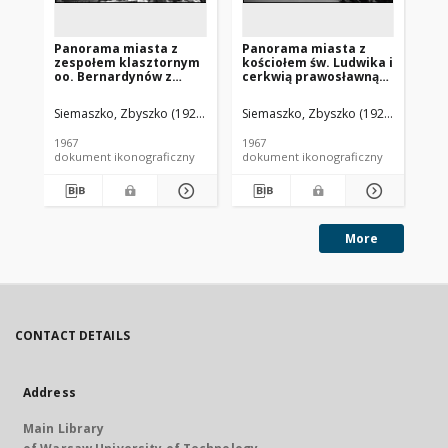
Panorama miasta z
Panorama miasta z
Pa
zespołem klasztornym
kościołem św. Ludwika i
ce
oo. Bernardynów z
cerkwią prawosławną
Zm
kościołem pw.
Narodzenia NMP, widok
Pa
Podwyższenia Krzyża
lotniczy od strony
lo
Siemaszko, Zbyszko (1925-2015).
Siemaszko, Zbyszko (1925-2015).
Sie
Świętego i cerkwią
północno-zachodniej,
ws
prawosławną
Włodawa
Po
1967
1967
196
Wszystkich Świętych,
dokument ikonograficzny
dokument ikonograficzny
dok
widok lotniczy od
strony zachodniej,
Piotrków Trybunalski
More
CONTACT DETAILS
Address
Main Library