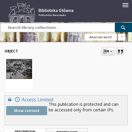
Advanced search
?
OBJECT
Access Limited
This publication is protected and can
be accessed only from certain IPs.
Show content
DESCRIPTION
INFORMATION