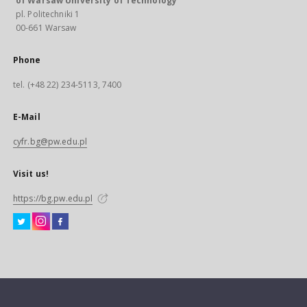
of Warsaw University of Technology
pl. Politechniki 1
00-661 Warsaw
Phone
tel. (+48 22) 234-5113, 7400
E-Mail
cyfr.bg@pw.edu.pl
Visit us!
https://bg.pw.edu.pl