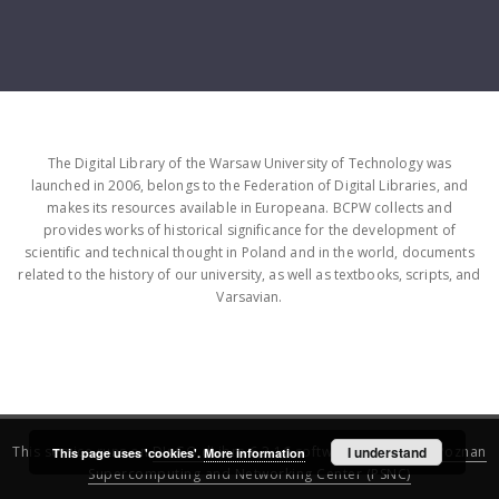
The Digital Library of the Warsaw University of Technology was
launched in 2006, belongs to the Federation of Digital Libraries, and
makes its resources available in Europeana. BCPW collects and
provides works of historical significance for the development of
scientific and technical thought in Poland and in the world, documents
related to the history of our university, as well as textbooks, scripts, and
Varsavian.
This service runs on
DInGO dLibra 6.3.16
software created by
I understand
Poznan
This page uses 'cookies'.
More information
Supercomputing and Networking Center (PSNC)