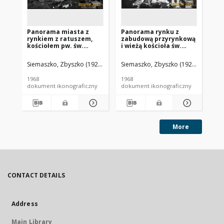
Panorama miasta z
Panorama rynku z
Pa
rynkiem z ratuszem,
zabudową przyrynkową
ry
kościołem pw. św.
i wieżą kościoła św.
koś
Hieronima i wieżą
Wawrzyńca, widok
An
kościoła
lotniczy od strony
wi
Siemaszko, Zbyszko (1925-2015).
Siemaszko, Zbyszko (1925-2015).
Sie
protestanckiego, widok
południowej, Czernina
st
lotniczy od strony
Ra
1968
1968
196
południowo-zachodniej,
dokument ikonograficzny
dokument ikonograficzny
dok
Bytom Odrzański
More
CONTACT DETAILS
Address
Main Library