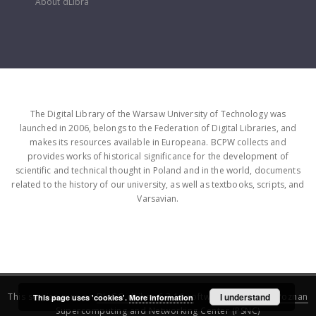
About dLibra
The Digital Library of the Warsaw University of Technology was
launched in 2006, belongs to the Federation of Digital Libraries, and
makes its resources available in Europeana. BCPW collects and
provides works of historical significance for the development of
scientific and technical thought in Poland and in the world, documents
related to the history of our university, as well as textbooks, scripts, and
Varsavian.
This service runs on
DInGO dLibra 6.3.16
software created by
I understand
Poznan
This page uses 'cookies'.
More information
Supercomputing and Networking Center (PSNC)