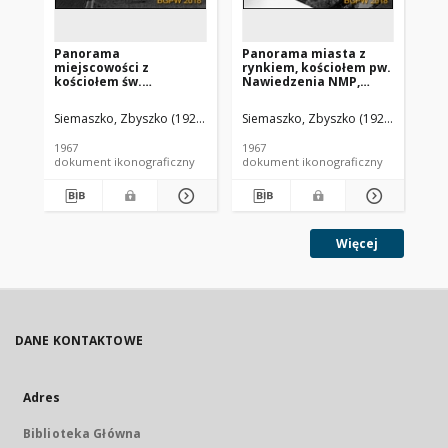
Panorama
Panorama miasta z
Pa
miejscowości z
rynkiem, kościołem pw.
za
kościołem św.
Nawiedzenia NMP,
z 
Małgorzaty i
dzwonnicą kościoła
NM
dzwonnicą, widok
Świętej Trójcy, widok
Ty
Siemaszko, Zbyszko (1925-2015).
Siemaszko, Zbyszko (1925-2015).
Sie
lotniczy od strony
lotniczy od strony
or
wschodniej,
stadionu i rzeki Wisłok,
kr
1967
1967
196
Pierzchnica
Krosno
lo
dokument ikonograficzny
dokument ikonograficzny
dok
po
Ni
Więcej
DANE KONTAKTOWE
Adres
Biblioteka Główna