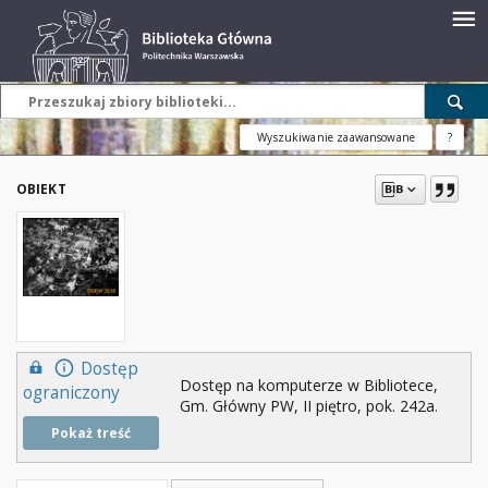
Wyszukiwanie zaawansowane
?
OBIEKT
Dostęp
Dostęp na komputerze w Bibliotece,
ograniczony
Gm. Główny PW, II piętro, pok. 242a.
Pokaż treść