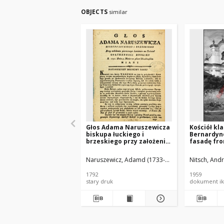
OBJECTS
similar
Głos Adama Naruszewicza
Kościół kl
biskupa łuckiego i
Bernardyn
brzeskiego przy założeniu
fasadę fr
pierwszego kamienia na
Kościół Opatrznosci
Naruszewicz, Adamd (1733-1796)
Nitsch, Andr
Boskiey r. 1792 dnia 3 maia
na placu Uiazdowskim
1792
1959
miany
stary druk
dokument ik