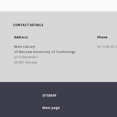
CONTACT DETAILS
Address
Phone
Main Library
tel. (+48 22)
of Warsaw University of Technology
pl. Politechniki 1
00-661 Warsaw
SITEMAP
Main page