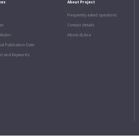
xes
About Project
Frequently asked questions
or
Contact details
ibutor
About dLibra
nal Publication Date
ct and Keywords