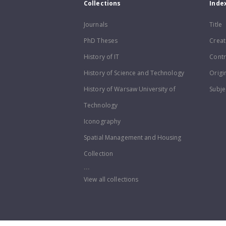
Collections
Inde
Journals
Title
PhD Theses
Creat
History of IT
Contr
History of Science and Technology
Origi
History of Warsaw University of
Subje
Technology
Iconography
Spatial Management and Housing
Collection
...
View all collections