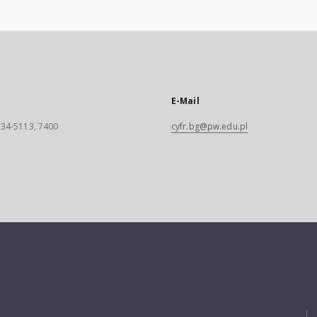
E-Mail
 234-5113, 7400
cyfr.bg@pw.edu.pl