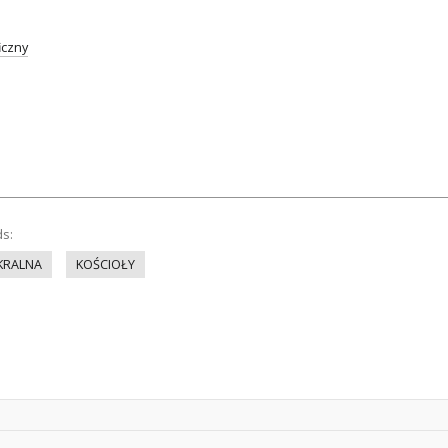
iczny
ds:
KRALNA
KOŚCIOŁY