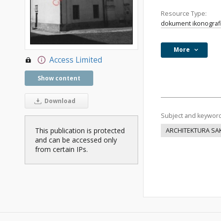
Resource Type:
dokument ikonograf
More
Access Limited
Show content
Download
Subject and keywor
This publication is protected
ARCHITEKTURA SA
and can be accessed only
from certain IPs.