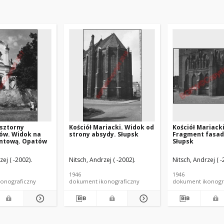
asztorny
Kościół Mariacki. Widok od
Kościół Mariacki
ów. Widok na
strony absydy. Słupsk
Fragment fasad
ontową. Opatów
Słupsk
zej ( -2002).
Nitsch, Andrzej ( -2002).
Nitsch, Andrzej ( -
1946
1946
onograficzny
dokument ikonograficzny
dokument ikonogr