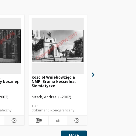
.
Kościół Wniebowzięcia
Kościół pw. Wniebowz
y bocznej.
NMP. Brama kościelna.
NMP. Widok ogólny o
Siemiatycze
strony absydy.
Siemiatycze
2002).
Nitsch, Andrzej ( -2002).
Nitsch, Andrzej ( -2002).
1961
1961
aficzny
dokument ikonograficzny
dokument ikonograficzn
More