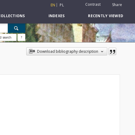
Contrast
Share
EN
PL
COLLECTIONS
INDEXES
RECENTLY VIEWED
d search
?
Download bibliography description