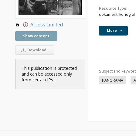
Resource Type:
dokument ikonograf
Access Limited
More
Show content
Download
This publication is protected
Subject and keywor
and can be accessed only
from certain IPs.
PANORAMA
A