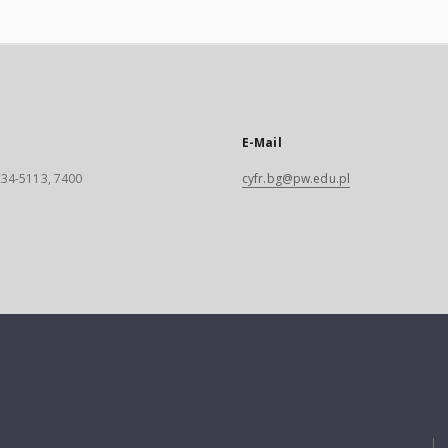
E-Mail
 234-5113, 7400
cyfr.bg@pw.edu.pl