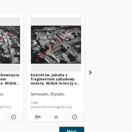
ebowzięcia
Kościół św. Jakuba z
Kościół św. Józefa
tem
fragmentem zabudowy
Oblubieńca z fragm
a. Widok
miasta. Widok lotniczy od
zabudowy miasta. W
ny
strony południowo-
lotniczy od strony
awno
zachodniej. Sobótka
wschodniej. Strupina
ko.
Siemaszko, Zbyszko.
Siemaszko,Zbyszko.
1968
1968
aficzny
dokument ikonograficzny
dokument ikonograficzn
More