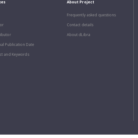
xes
About Project
Frequently asked questions
or
Contact details
ibutor
About dLibra
nal Publication Date
ct and Keywords