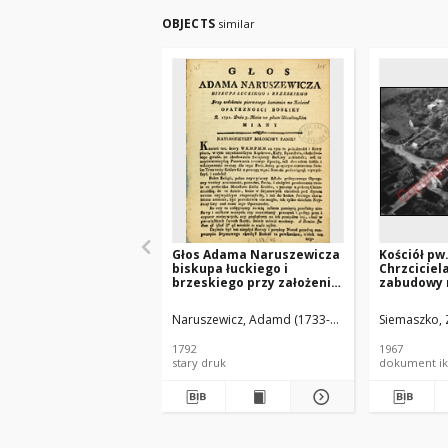
OBJECTS
similar
Głos Adama Naruszewicza
Kościół pw.
biskupa łuckiego i
Chrzcicie
brzeskiego przy założeniu
zabudowy 
pierwszego kamienia na
lotniczy o
Kościół Opatrznosci
południow
Naruszewicz, Adamd (1733-1796)
Siemaszko, 
Boskiey r. 1792 dnia 3 maia
Skalbmier
na placu Uiazdowskim
1792
1967
miany
stary druk
dokument ik