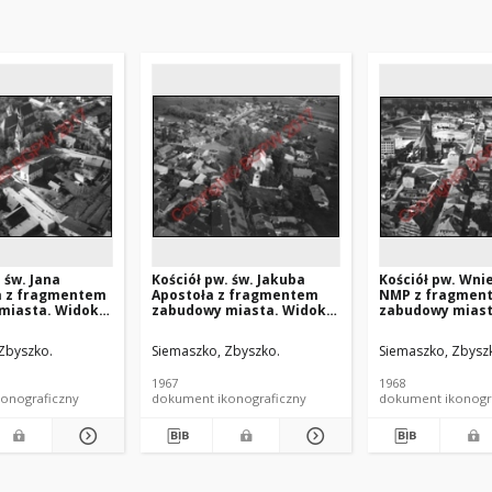
 św. Jana
Kościół pw. św. Jakuba
Kościół pw. Wni
la z fragmentem
Apostoła z fragmentem
NMP z fragmen
miasta. Widok
zabudowy miasta. Widok
zabudowy miast
d strony
lotniczy od strony
lotniczy od stro
o-wschodniej.
zachodniej. Skaryszew
wschodniej. Sł
Zbyszko.
Siemaszko, Zbyszko.
Siemaszko, Zbysz
z
1967
1968
onograficzny
dokument ikonograficzny
dokument ikonogr