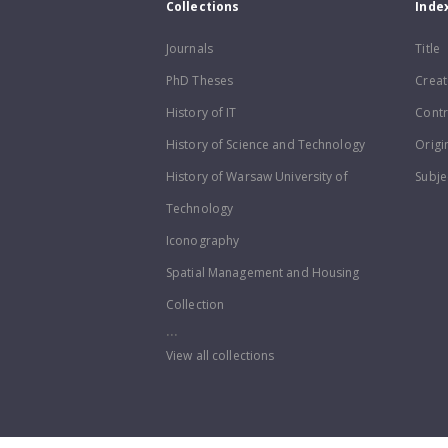
Collections
Inde
Journals
Title
PhD Theses
Creat
History of IT
Contr
History of Science and Technology
Origi
History of Warsaw University of
Subje
Technology
Iconography
Spatial Management and Housing
Collection
...
View all collections