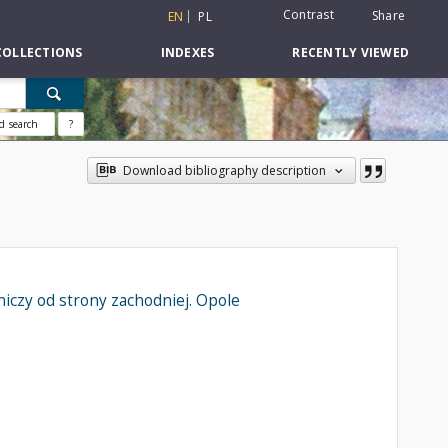
Contrast
Share
EN
PL
COLLECTIONS
INDEXES
RECENTLY VIEWED
d search
?
Download bibliography description
iczy od strony zachodniej. Opole