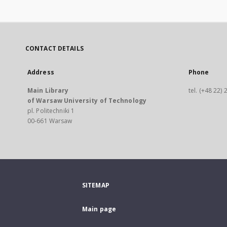
CONTACT DETAILS
Address
Phone
Main Library
tel. (+48 22)
of Warsaw University of Technology
pl. Politechniki 1
00-661 Warsaw
SITEMAP
Main page