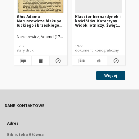
Głos Adama
Klasztor bernardynek i
Ze
Naruszewicza biskupa
kościół św. Katarzyny.
Re
łuckiego i brzeskiego
Widok lotniczy. Święta
ko
przy założeniu
Katarzyna
St
pierwszego kamienia
lo
Naruszewicz, Adamd (1733-1796)
Sie
na Kościół Opatrznosci
po
Boskiey r. 1792 dnia 3
ws
1792
1977
196
maia na placu
stary druk
dokument ikonograficzny
dok
Uiazdowskim miany
Więcej
DANE KONTAKTOWE
Adres
Biblioteka Główna