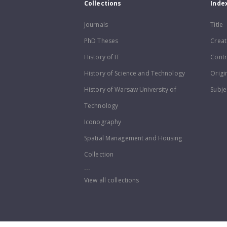
Collections
Inde
Journals
Title
PhD Theses
Creat
History of IT
Contr
History of Science and Technology
Origi
History of Warsaw University of
Subje
Technology
Iconography
Spatial Management and Housing
Collection
...
View all collections