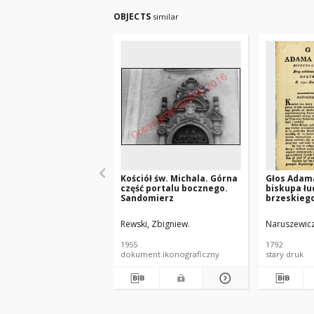
OBJECTS
similar
Kościół św. Michala. Górna
Głos Adam
część portalu bocznego.
biskupa łu
Sandomierz
brzeskiego
pierwszeg
Kościół Op
Rewski, Zbigniew.
Naruszewic
Boskiey r.
na placu 
1955
1792
miany
dokument ikonograficzny
stary druk