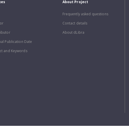
xes
About Project
Frequently asked questions
or
Contact details
ibutor
About dLibra
nal Publication Date
ct and Keywords