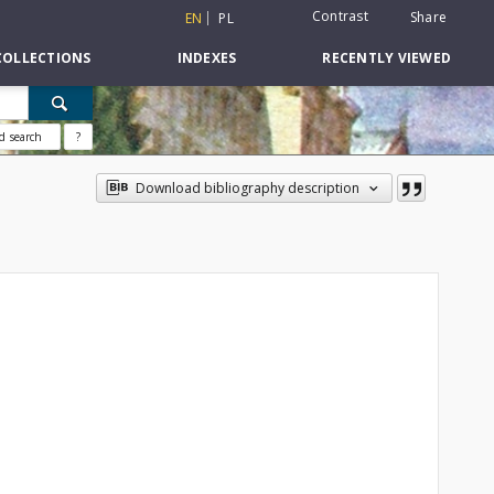
Contrast
Share
EN
PL
COLLECTIONS
INDEXES
RECENTLY VIEWED
d search
?
Download bibliography description