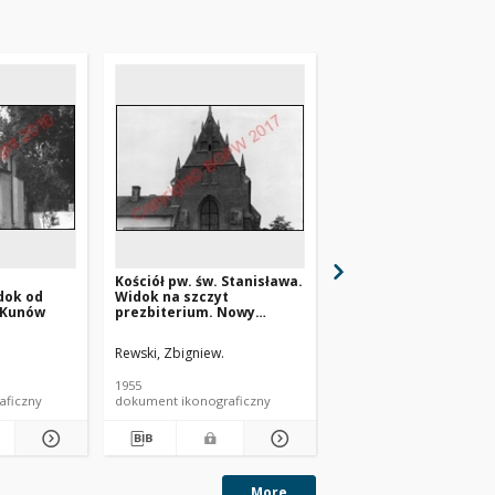
Kościół pw. św. Stanisława.
Kościół Świętej Trójcy
dok od
Widok na szczyt
Widok na kopułę kapl
 Kunów
prezbiterium. Nowy
Nowy Korczyn
Korczyn
Rewski, Zbigniew.
Rewski, Zbigniew.
1955
1955
aficzny
dokument ikonograficzny
dokument ikonograficzn
More