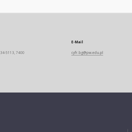
E-Mail
 234-5113, 7400
cyfr.bg@pw.edu.pl