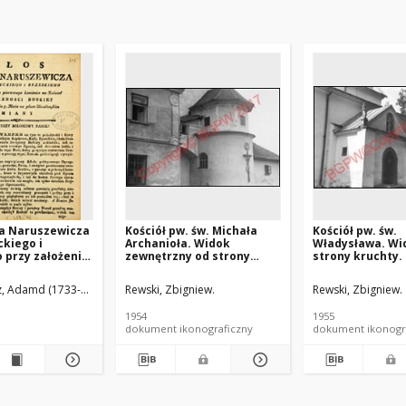
a Naruszewicza
Kościół pw. św. Michała
Kościół pw. św.
ckiego i
Archanioła. Widok
Władysława. Wi
 przy założeniu
zewnętrzny od strony
strony kruchty.
o kamienia na
prezbiterium.
atrznosci
Zebrzydowice
z, Adamd (1733-1796)
Rewski, Zbigniew.
Rewski, Zbigniew.
 1792 dnia 3 maia
Uiazdowskim
1954
1955
dokument ikonograficzny
dokument ikonogr