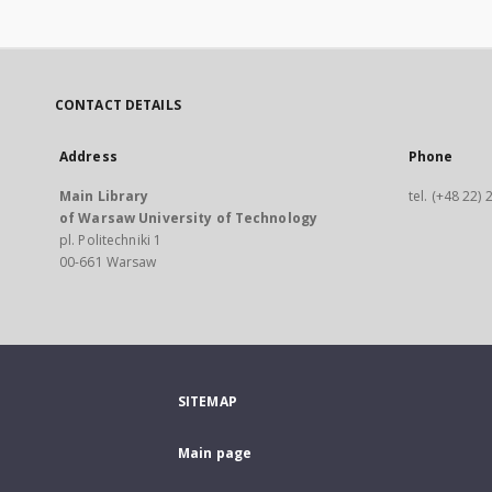
CONTACT DETAILS
Address
Phone
Main Library
tel. (+48 22)
of Warsaw University of Technology
pl. Politechniki 1
00-661 Warsaw
SITEMAP
Main page