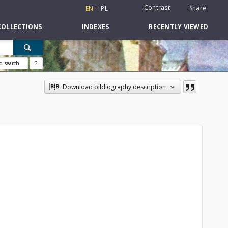
Contrast
Share
EN
PL
COLLECTIONS
INDEXES
RECENTLY VIEWED
d search
?
Download bibliography description