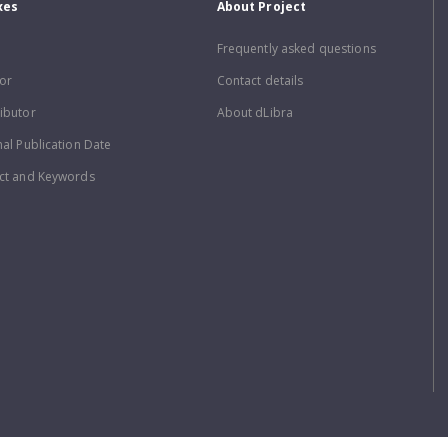
xes
About Project
Frequently asked questions
or
Contact details
ibutor
About dLibra
nal Publication Date
ct and Keywords