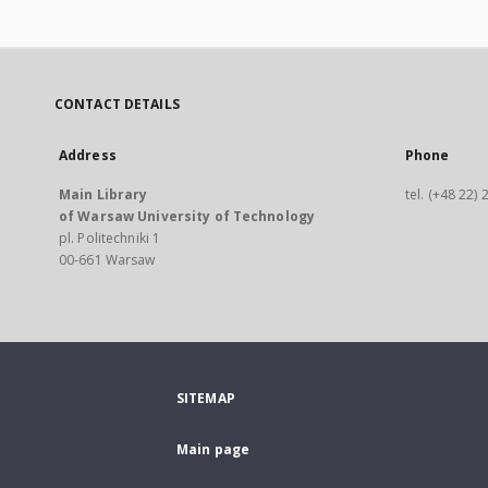
CONTACT DETAILS
Address
Phone
Main Library
tel. (+48 22)
of Warsaw University of Technology
pl. Politechniki 1
00-661 Warsaw
SITEMAP
Main page