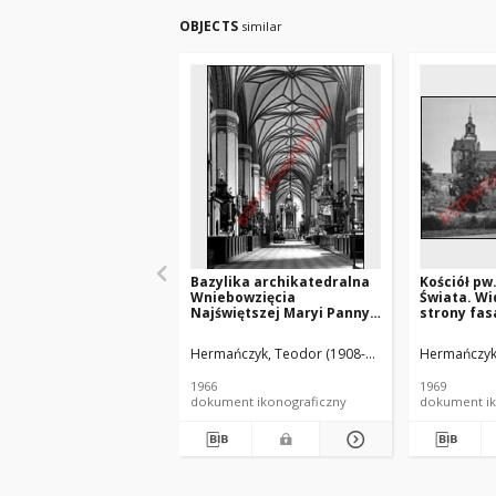
OBJECTS
similar
Bazylika archikatedralna
Kościół pw
Wniebowzięcia
Świata. Wi
Najświętszej Maryi Panny i
strony fas
św. Andrzeja. Wnętrze.
Stargard S
Widok nawy głównej w
Hermańczyk, Teodor (1908-1980).
Hermańczyk,
kierunku ołtarza
głównego. Frombork
1966
1969
dokument ikonograficzny
dokument ik