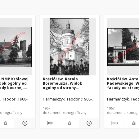
. NMP Królowej
Kościół św. Karola
Kościół św. Ant
dok ogólny od
Boromeusza. Widok
Padewskiego. W
ady bocznej.
ogólny od strony
fasady od stro
zczeciński
cmentarza. Warszawa
kościelnej. Wa
 Teodor (1908-1980).
Hermańczyk, Teodor (1908-1980).
Hermańczyk, Teod
1967
1967
onograficzny
dokument ikonograficzny
dokument ikonogr