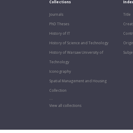
Collections
Inde
Journals
Title
PhD Theses
Creat
History of IT
Contr
History of Science and Technology
Origi
History of Warsaw University of
Subje
Technology
Iconography
Spatial Management and Housing
Collection
...
View all collections