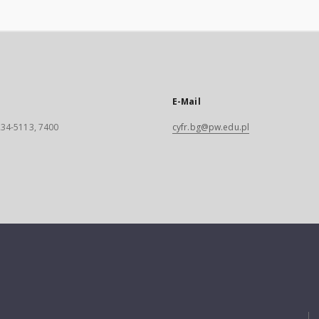
E-Mail
 234-5113, 7400
cyfr.bg@pw.edu.pl