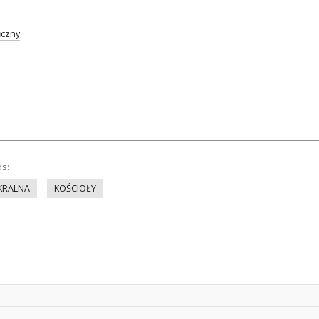
iczny
ds:
KRALNA
KOŚCIOŁY