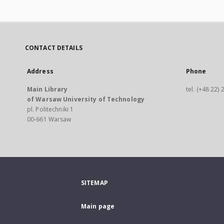
CONTACT DETAILS
Address
Phone
Main Library
tel. (+48 22)
of Warsaw University of Technology
pl. Politechniki 1
00-661 Warsaw
SITEMAP
Main page