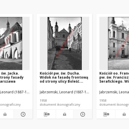
 św. Jacka.
Kościół pw. św. Ducha.
Kościół oo. Fra
trony fasady
Widok na fasadę frontową
pw. św. Francis
Warszawa
od strony ulicy Boleść.
Serafickiego. W
Warszawa
strony fasady f
Warszawa
 Leonard (1887-1970).
Jabrzemski, Leonard (1887-1970).
Jabrzemski, Leona
1958
1958
onograficzny
dokument ikonograficzny
dokument ikonogr