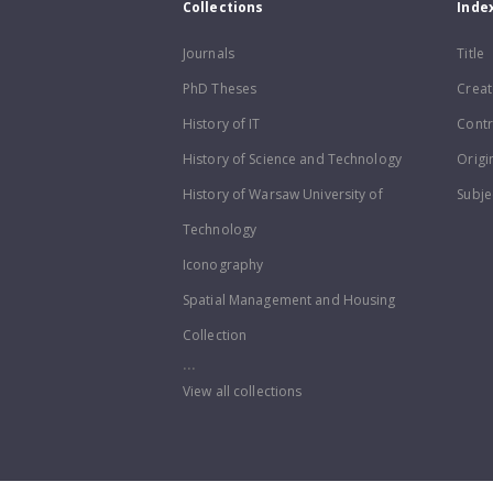
Collections
Inde
Journals
Title
PhD Theses
Creat
History of IT
Contr
History of Science and Technology
Origi
History of Warsaw University of
Subje
Technology
Iconography
Spatial Management and Housing
Collection
...
View all collections