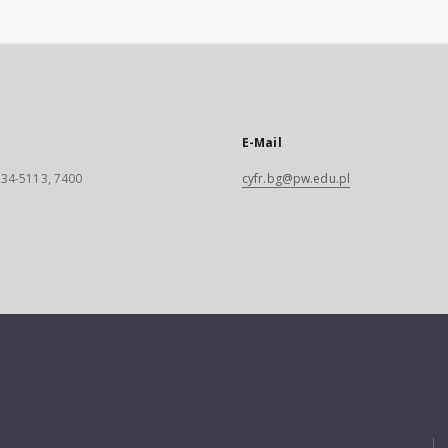
E-Mail
 234-5113, 7400
cyfr.bg@pw.edu.pl