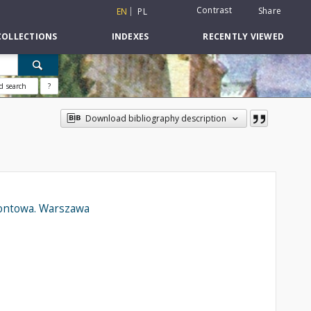
Contrast
Share
EN
PL
COLLECTIONS
INDEXES
RECENTLY VIEWED
d search
?
Download bibliography description
rontowa. Warszawa