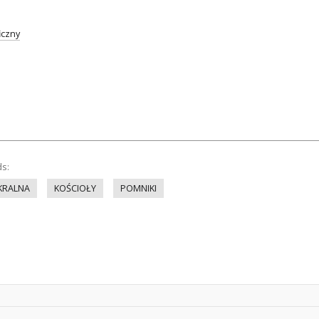
iczny
ds:
KRALNA
KOŚCIOŁY
POMNIKI