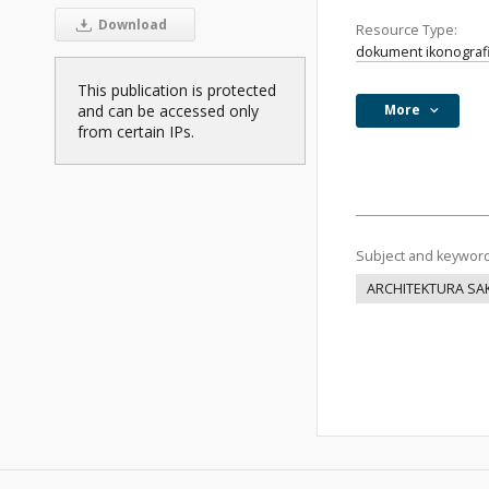
Download
Resource Type:
dokument ikonograf
This publication is protected
More
and can be accessed only
from certain IPs.
Subject and keywor
ARCHITEKTURA SA