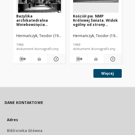
Bazylika
Kościół pw. NMP
Koś
archikatedralna
Królowej Świata. Widok
Bo
Wniebowzięcia
ogólny od strony
og
Najświętszej Maryi
fasady bocznej.
cm
Panny i św. Andrzeja.
Stargard Szczeciński
Hermańczyk, Teodor (1908-1980).
Hermańczyk, Teodor (1908-1980).
Her
Wnętrze. Widok nawy
głównej w kierunku
1966
1969
196
ołtarza głównego.
dokument ikonograficzny
dokument ikonograficzny
dok
Frombork
Więcej
DANE KONTAKTOWE
Adres
Biblioteka Główna