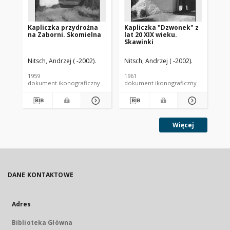
Kapliczka przydrożna
Kapliczka "Dzwonek" z
Ka
na Zaborni. Skomielna
lat 20 XIX wieku.
St
Skawinki
Nitsch, Andrzej ( -2002).
Nitsch, Andrzej ( -2002).
Nit
1959
1961
196
dokument ikonograficzny
dokument ikonograficzny
dok
Więcej
DANE KONTAKTOWE
Adres
Biblioteka Główna