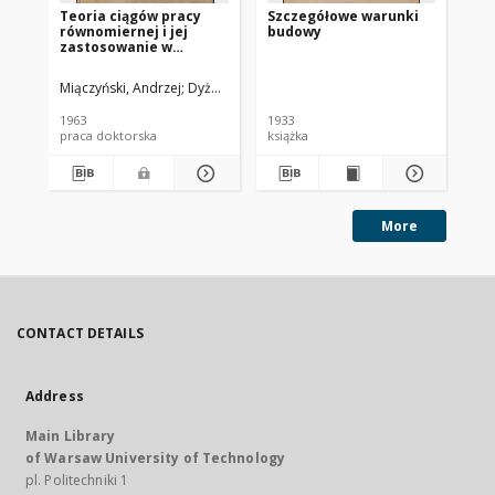
Teoria ciągów pracy
Szczegółowe warunki
Ce
równomiernej i jej
budowy
wy
zastosowanie w
ob
budownictwie : praca
po
doktorska
Pr
Miączyński, Andrzej
Dyżewski, Aleksander (1893-1970). Promotor
Do
Rz
Pol
1963
1933
192
rok
praca doktorska
książka
ksi
ceg
sk
More
CONTACT DETAILS
Address
Main Library
of Warsaw University of Technology
pl. Politechniki 1