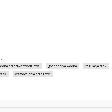
ds:
hrona przeciwpowodziowa
gospodarka wodna
regulacja rzek
rzeki
wzmocnienia brzegowe