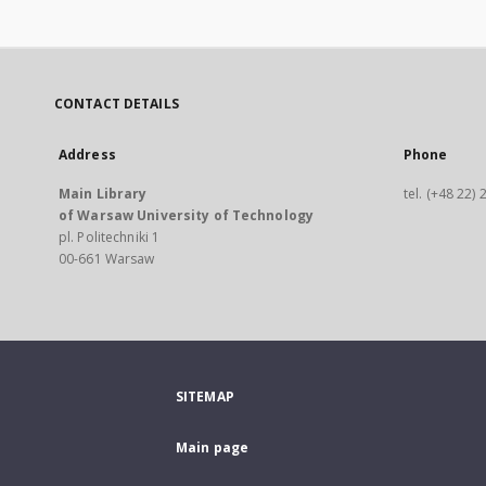
CONTACT DETAILS
Address
Phone
Main Library
tel. (+48 22)
of Warsaw University of Technology
pl. Politechniki 1
00-661 Warsaw
SITEMAP
Main page