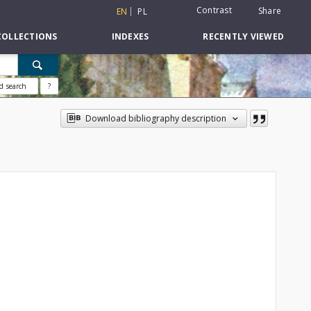
Contrast
Share
EN
PL
COLLECTIONS
INDEXES
RECENTLY VIEWED
d search
?
Download bibliography description