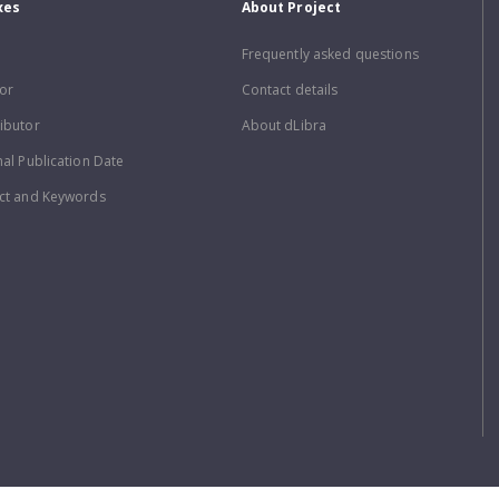
xes
About Project
Frequently asked questions
or
Contact details
ibutor
About dLibra
nal Publication Date
ct and Keywords