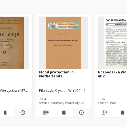
a
Flood protection in
Gospodarka Wo
Netherlands
nr 2
 Mieczysław (1873-1937)
Pilarczyk, Krystian W. (1941- )
2004
1936
artykuł naukowy materiały konferencyjne
czasopismo