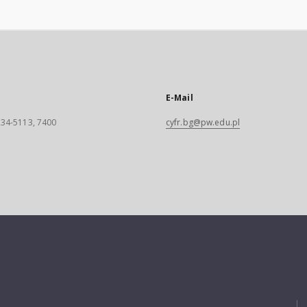
E-Mail
 234-5113, 7400
cyfr.bg@pw.edu.pl