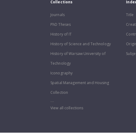
Collections
Inde
Journals
Title
PhD Theses
Creat
History of IT
Contr
History of Science and Technology
Origi
History of Warsaw University of
Subje
Technology
Iconography
Spatial Management and Housing
Collection
...
View all collections