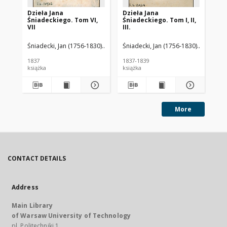
Dzieła Jana
Dzieła Jana
Jeo
Śniadeckiego. Tom VI,
Śniadeckiego. Tom I, II,
Op
VII
III.
ma
fi
Śniadecki, Jan (1756-1830)
Baliński, Michał (1794-1864). Wyd.
Śniadecki, Jan (1756-1830)
Baliński,
Śni
1837
1837-1839
181
książka
książka
ksi
More
CONTACT DETAILS
Address
Main Library
of Warsaw University of Technology
pl. Politechniki 1