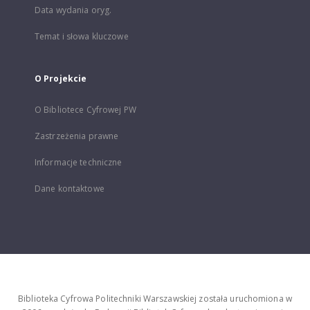
Data wydania oryg.
Temat i słowa kluczowe
O Projekcie
O Bibliotece Cyfrowej PW
Zastrzeżenia prawne
Informacje techniczne
Dane kontaktowe
Biblioteka Cyfrowa Politechniki Warszawskiej została uruchomiona w