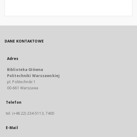
DANE KONTAKTOWE
Adres
Biblioteka Główna
Politechniki Warszawskiej
pl. Politechniki 1
00-661 Warszawa
Telefon
tel. (+48 22) 234-5113, 7400
E-Mail