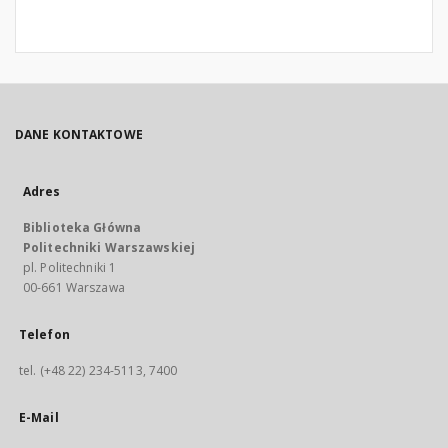
DANE KONTAKTOWE
Adres
Biblioteka Główna
Politechniki Warszawskiej
pl. Politechniki 1
00-661 Warszawa
Telefon
tel. (+48 22) 234-5113, 7400
E-Mail