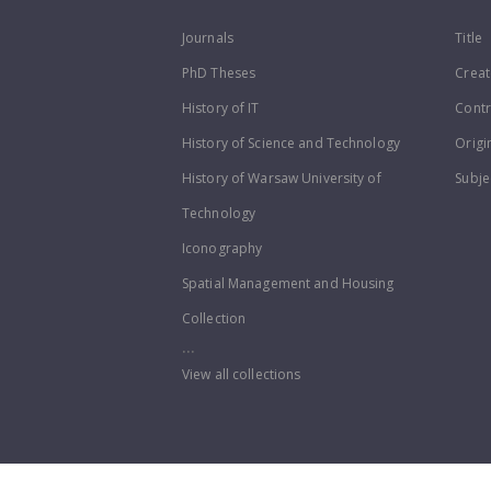
Journals
Title
PhD Theses
Creat
History of IT
Contr
History of Science and Technology
Origi
History of Warsaw University of
Subje
Technology
Iconography
Spatial Management and Housing
Collection
...
View all collections