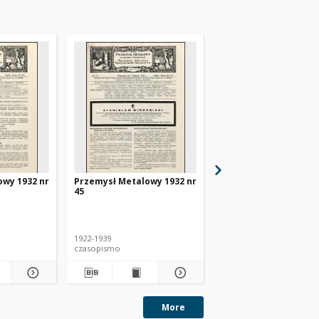
owy 1932 nr
Przemysł Metalowy 1932 nr
Przemysł Metalowy 1
45
48
1922-1939
1922-1939
czasopismo
czasopismo
More