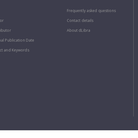
Frequently asked questions
or
Contact details
ibutor
About dLibra
nal Publication Date
ct and Keywords