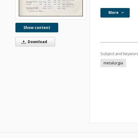
More
Show content
Download
Subject and keywor
metalurgia