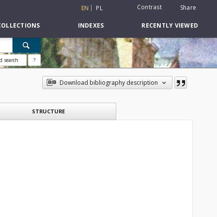
Contrast
Share
EN
PL
COLLECTIONS
INDEXES
RECENTLY VIEWED
d search
?
Download bibliography description
STRUCTURE