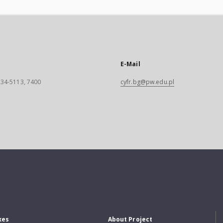
E-Mail
 234-5113, 7400
cyfr.bg@pw.edu.pl
xes
About Project