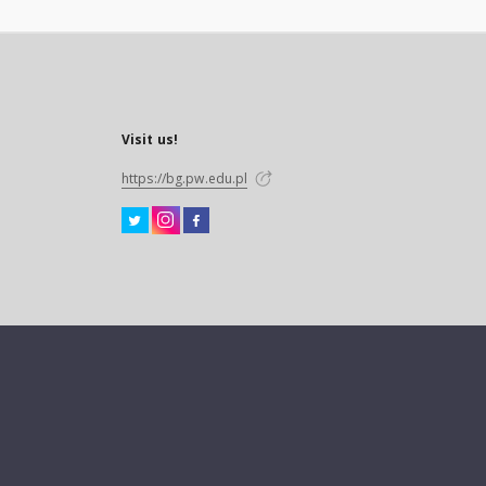
Visit us!
https://bg.pw.edu.pl