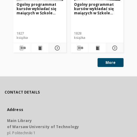
Ogolny programmat
Ogolny programmat
Og
kursów wykładać się
kursów wykładać się
ku
maiących w Szkole
maiących w Szkole
ma
Przygotowawczey do
Przygotowawczey do
Pr
Instytutu
Instytutu
In
Szk
Politechnicznego w
Politechnicznego w
Po
roku szkolnym 1827/28
roku szkolnym 1828/29
ro
1827
1828
183
18
książka
książka
ksi
More
CONTACT DETAILS
Address
Main Library
of Warsaw University of Technology
pl. Politechniki 1