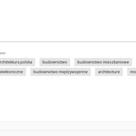
owe:
rchitektura polska
budownictwo
budownictwo mieszkaniowe
hitektoniczne
budownictwo międzywojenne
architecture
mod