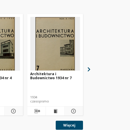
Architektura i
Architektura i
4 nr 4
Budownictwo 1934 nr 7
Budownictwo 1934 nr 
1934
1934
czasopismo
czasopismo
Więcej