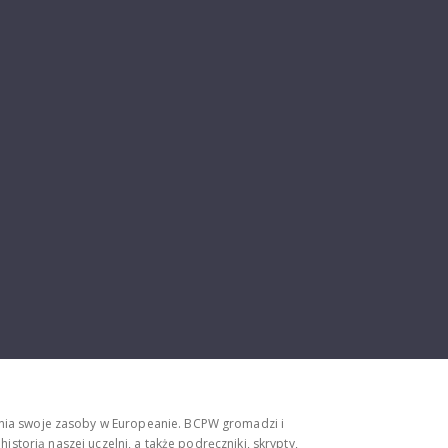
ępnia swoje zasoby w Europeanie. BCPW gromadzi i
storią naszej uczelni, a także podręczniki, skrypty,