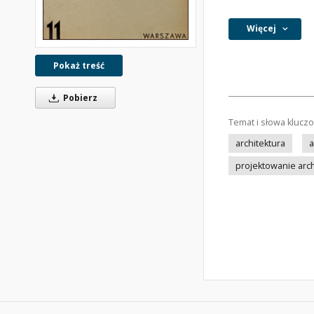
Więcej
Pokaż treść
Pobierz
Temat i słowa klucz
architektura
a
projektowanie arc