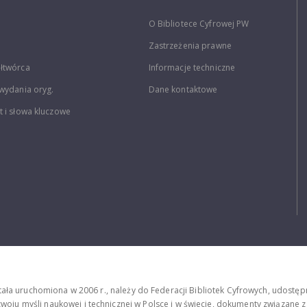
O Bibliotece Cyfrowej PW
Zastrzeżenia prawne
łtwórca
Informacje techniczne
wydania oryg.
Dane kontaktowe
 i słowa kluczowe
stała uruchomiona w 2006 r., należy do Federacji Bibliotek Cyfrowych, udost
oju myśli naukowej i technicznej w Polsce i w świecie, dokumenty związane z hi