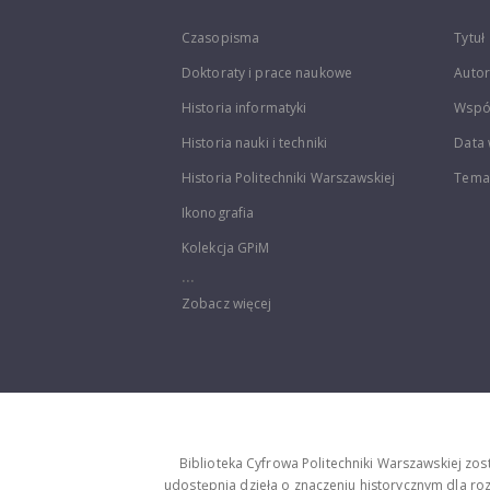
Czasopisma
Tytuł
Doktoraty i prace naukowe
Autor
Historia informatyki
Wspó
Historia nauki i techniki
Data 
Historia Politechniki Warszawskiej
Temat
Ikonografia
Kolekcja GPiM
...
Zobacz więcej
Biblioteka Cyfrowa Politechniki Warszawskiej zo
udostępnia dzieła o znaczeniu historycznym dla rozw