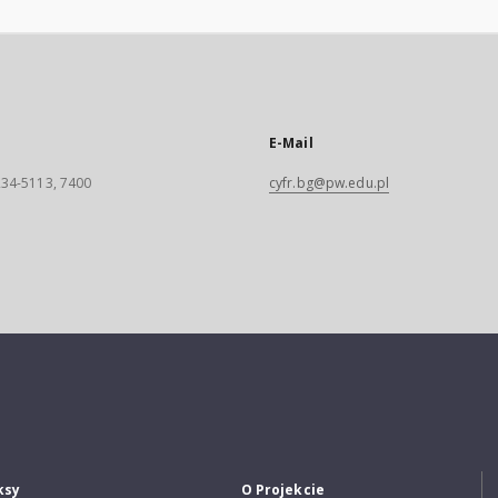
E-Mail
 234-5113, 7400
cyfr.bg@pw.edu.pl
ksy
O Projekcie