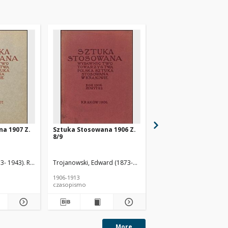
a 1907 Z.
Sztuka Stosowana 1906 Z.
Sztuka Stosowana 190
8/9
13
3- 1943). Red.
Czajkowski, Józef (1872-1947). Red.
Trojanowski, Edward (1873-1930). Red.
Warchałowski, Jerzy (1874-19
Warchałowski, Jerzy 
1906-1913
1906-1913
czasopismo
czasopismo
More