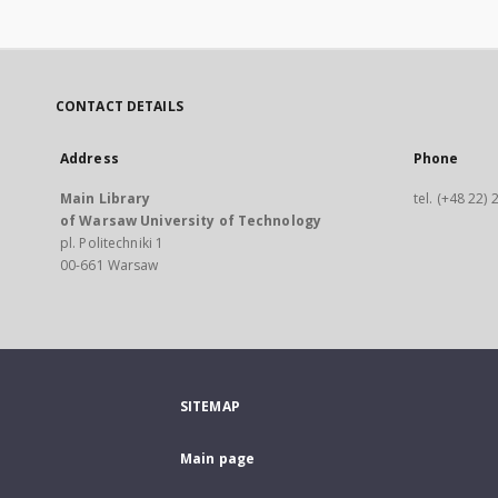
CONTACT DETAILS
Address
Phone
Main Library
tel. (+48 22)
of Warsaw University of Technology
pl. Politechniki 1
00-661 Warsaw
SITEMAP
Main page