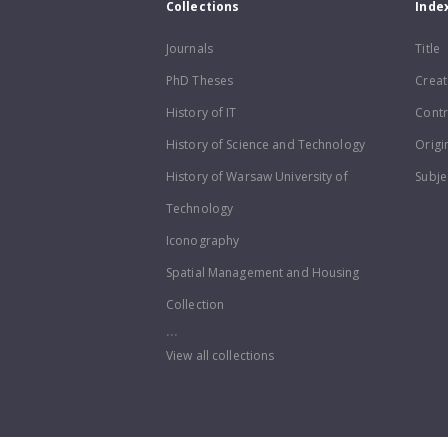
Collections
Inde
Journals
Title
PhD Theses
Creat
History of IT
Contr
History of Science and Technology
Origi
History of Warsaw University of
Subje
Technology
Iconography
Spatial Management and Housing
Collection
...
View all collections