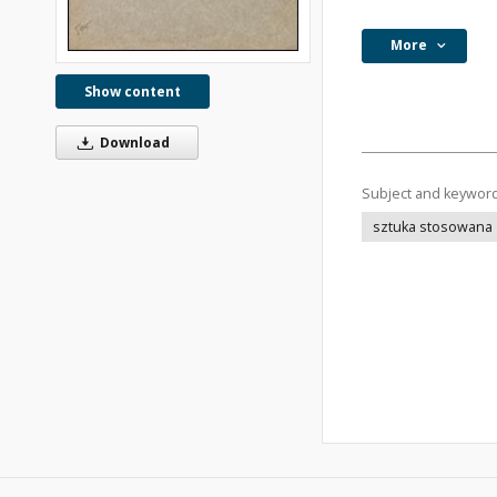
More
Show content
Download
Subject and keywor
sztuka stosowana