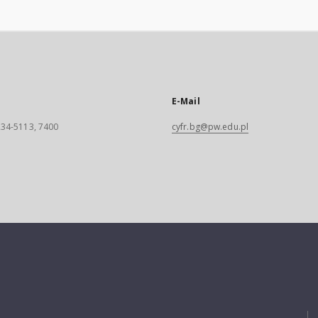
E-Mail
 234-5113, 7400
cyfr.bg@pw.edu.pl