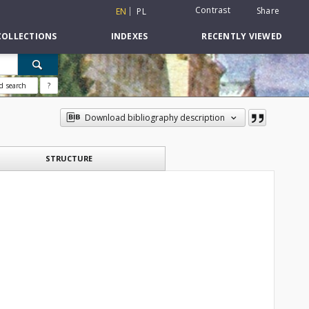
Contrast
Share
EN
PL
COLLECTIONS
INDEXES
RECENTLY VIEWED
d search
?
Download bibliography description
STRUCTURE