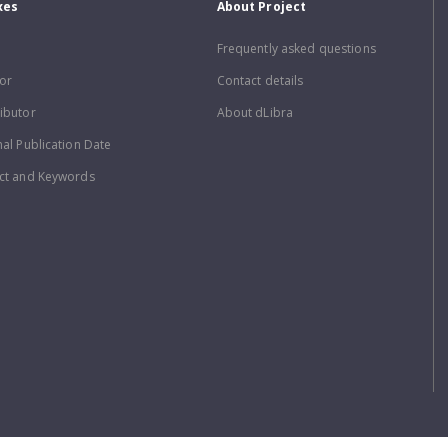
xes
About Project
Frequently asked questions
or
Contact details
ibutor
About dLibra
nal Publication Date
ct and Keywords