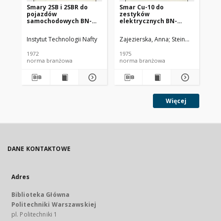
Smary 2SB i 2SBR do
Smar Cu-10 do
Ol
pojazdów
zestyków
SC
samochodowych BN-
elektrycznych BN-
72/0536-14
74/0536-25
Instytut Technologii Nafty
Zajezierska, Anna
Steinmec, Francis
Lud
1972
1975
197
norma branżowa
norma branżowa
no
Więcej
DANE KONTAKTOWE
Adres
Biblioteka Główna
Politechniki Warszawskiej
pl. Politechniki 1