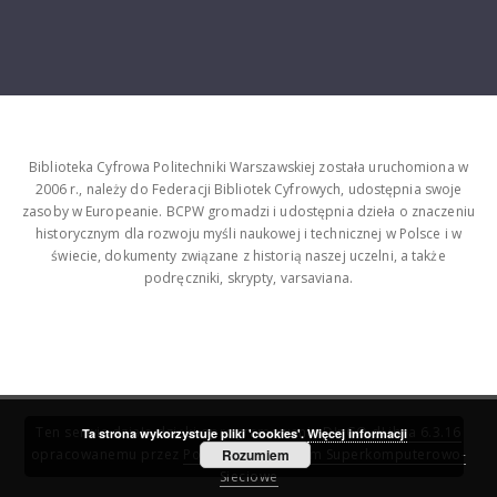
Biblioteka Cyfrowa Politechniki Warszawskiej została uruchomiona w
2006 r., należy do Federacji Bibliotek Cyfrowych, udostępnia swoje
zasoby w Europeanie. BCPW gromadzi i udostępnia dzieła o znaczeniu
historycznym dla rozwoju myśli naukowej i technicznej w Polsce i w
świecie, dokumenty związane z historią naszej uczelni, a także
podręczniki, skrypty, varsaviana.
Ten serwis działa dzięki oprogramowaniu
DInGO dLibra 6.3.16
Ta strona wykorzystuje pliki 'cookies'.
Więcej informacji
opracowanemu przez
Poznańskie Centrum Superkomputerowo-
Rozumiem
Sieciowe